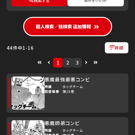
検索する
条件をリセット
ゆで問答
超人検索／技検索 追加情報
44
件中
1
-
16
昇順
1
2
3
悪魔最強最悪コンビ
所属
タッグチーム
初登場巻
第15巻
悪魔師弟コンビ
所属
タッグチーム