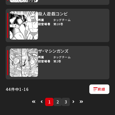
殺人遊戯コンビ
所属
タッグチーム
初登場巻
第18巻
ザ・マシンガンズ
所属
タッグチーム
初登場巻
第2巻
44
件中
1
-
16
昇順
1
2
3