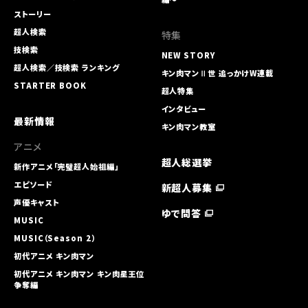
ストーリー
超人検索
特集
技検索
NEW STORY
超人検索／技検索 ランキング
キン肉マンⅡ世 追っかけW連載
STARTER BOOK
超人特集
インタビュー
最新情報
キン肉マン教室
アニメ
超人総選挙
新作アニメ「完璧超人始祖編」
エピソード
新超人募集
声優キャスト
ゆで問答
MUSIC
MUSIC（Season 2）
初代アニメ キン⾁マン
初代アニメ キン⾁マン キン⾁星王位
争奪編