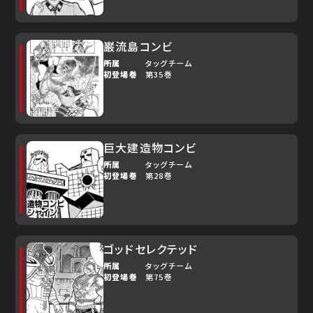
巌流島コンビ
所属
タッグチーム
初登場巻
第35巻
巨大建造物コンビ
所属
タッグチーム
初登場巻
第28巻
ゴッドセレクテッド
所属
タッグチーム
初登場巻
第75巻