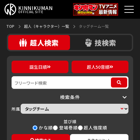
KINNIKUMAN
OFFICIAL SITE
TOP
TOP
超人（キャラクター）一覧
タッグチーム一覧
技検索
超人検索
キン肉マンとは？
最新情報
誕生日順
超人50音順
アニメ
コミックス
検索条件
特集
所属
超人総選挙
並び順
かな順
登場巻順
超人強度順
新超人募集