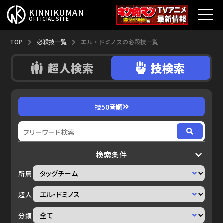
KINNIKUMAN
OFFICIAL SITE
TOP
TOP
必殺技一覧
エル・ドミノスの必殺技一覧
超人検索
技検索
キン肉マンとは？
最新情報
技50音順
アニメ
コミックス
検索条件
特集
所属
超人総選挙
超人
分類
新超人募集