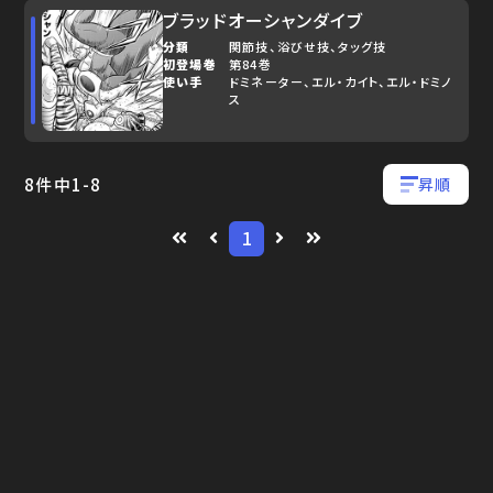
ブラッドオーシャンダイブ
分類
関節技
浴びせ技
タッグ技
初登場巻
第84巻
使い手
ドミネーター
エル・カイト
エル・ドミノ
ス
8
件中
1
-
8
昇順
1