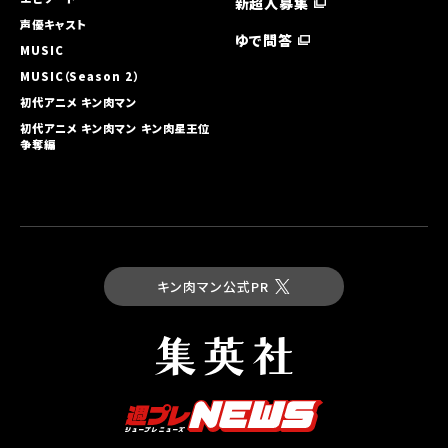
新超人募集
声優キャスト
ゆで問答
MUSIC
MUSIC（Season 2）
初代アニメ キン⾁マン
初代アニメ キン⾁マン キン⾁星王位
争奪編
キン肉マン公式PR
最新コミックス
キン肉マン 第93巻