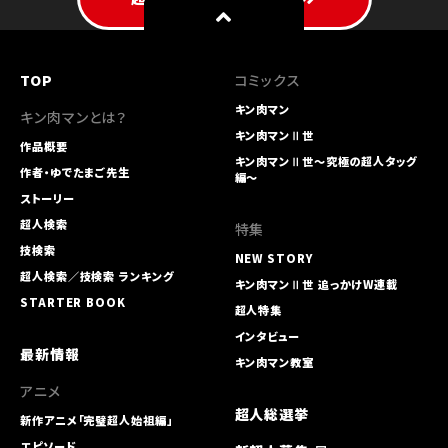
TOP
コミックス
キン肉マン
キン肉マンとは？
キン肉マンⅡ世
作品概要
キン肉マンⅡ世～究極の超人タッグ
作者・ゆでたまご先生
編～
ストーリー
超人検索
特集
技検索
NEW STORY
超人検索／技検索 ランキング
キン肉マンⅡ世 追っかけW連載
STARTER BOOK
超人特集
インタビュー
最新情報
キン肉マン教室
アニメ
超人総選挙
新作アニメ「完璧超人始祖編」
エピソード