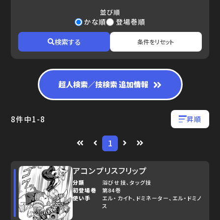
並び順
ゆで問答
かな順
登場巻順
検索する
条件をリセット
超人検索／技検索 追加情報
8
件中
1
-
8
昇順
1
アコンプリスフリップ
分類
浴びせ技
タッグ技
初登場巻
第84巻
使い手
エル・カイト
ドミネーター
エル・ドミノ
ス