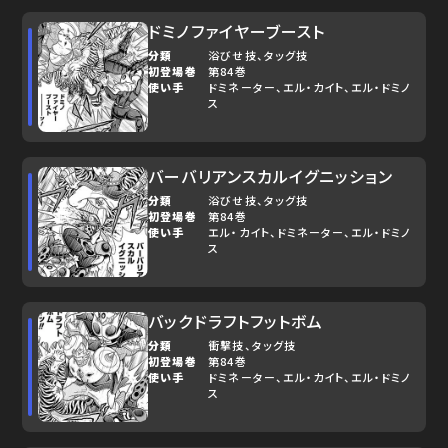
ドミノファイヤーブースト
分類
浴びせ技
タッグ技
初登場巻
第84巻
使い手
ドミネーター
エル・カイト
エル・ドミノ
ス
バーバリアンスカルイグニッション
分類
浴びせ技
タッグ技
初登場巻
第84巻
使い手
エル・カイト
ドミネーター
エル・ドミノ
ス
バックドラフトフットボム
分類
衝撃技
タッグ技
初登場巻
第84巻
使い手
ドミネーター
エル・カイト
エル・ドミノ
ス