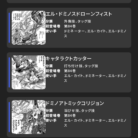
エル・ドミノスドローンフィスト
分類
外傷技
タッグ技
初登場巻
第84巻
使い手
ドミネーター
エル・カイト
エル・ドミノ
ス
キャタラクトカッター
分類
打ち付け技
タッグ技
初登場巻
第84巻
使い手
エル・カイト
ドミネーター
エル・ドミノ
ス
ドミノアトミックコリジョン
分類
浴びせ技
タッグ技
初登場巻
第84巻
使い手
エル・カイト
ドミネーター
エル・ドミノ
ス