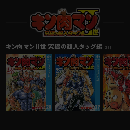
キン肉マンII世 究極の超人タッグ編
(28)