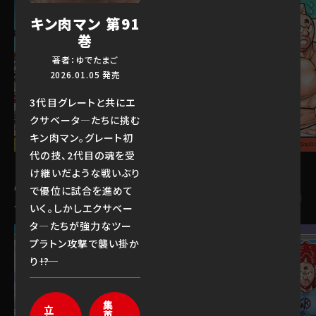
キン肉マン 第91
巻
著者：ゆでたまご
2026.01.05 発売
3代目グレートと共にエ
クサベータ―たちに挑む
キン肉マン。グレート初
代の技、2代目の魂を受
け継いだような戦いぶり
怪獣退治退治編＆超人オリンピッ
で優位に試合を進めて
あらすじ
ク編
いく。しかしエクサベー
(9)
タ―たちが強力なツー
プラトン攻撃で襲い掛か
り――!?
集
立
英