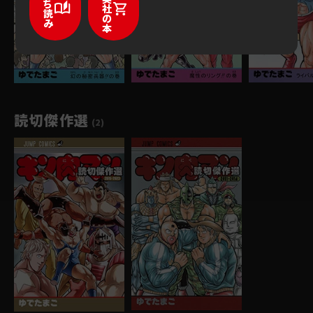
ち
社
読
の
み
本
読切傑作選
(2)