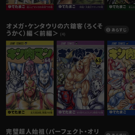
オメガ・ケンタウリの六鎗客（ろくそ
あらすじ
うかく）編＜前編＞
(4)
完璧超人始祖（パーフェクト・オリ