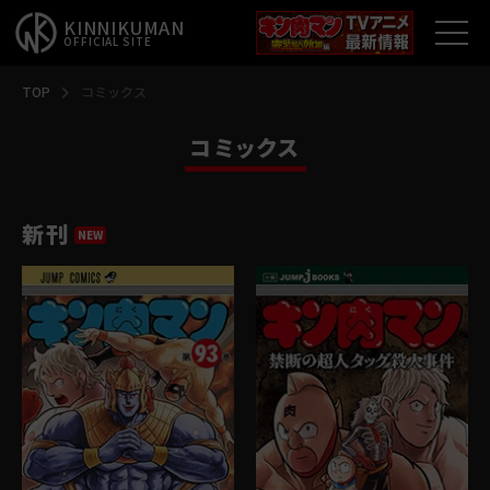
KINNIKUMAN
OFFICIAL SITE
TOP
TOP
コミックス
コミックス
キン肉マンとは？
最新情報
新刊
アニメ
コミックス
特集
超人総選挙
新超人募集