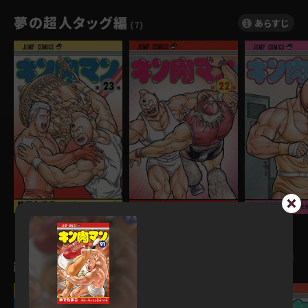
夢の超人タッグ編
あらすじ
(7)
７人の悪魔超人編＆黄金のマスク
あらすじ
編
(8)