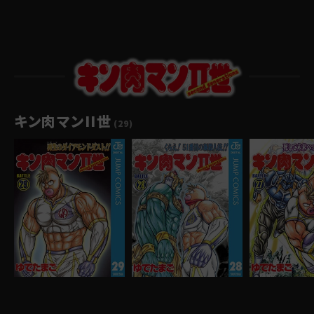
キン肉マンII世
(29)