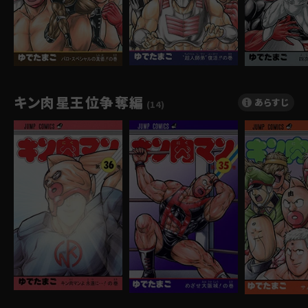
キン肉星王位争奪編
あらすじ
(14)