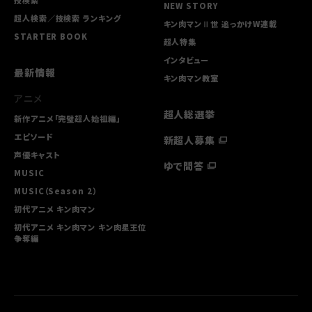
技検索
NEW STORY
超人検索／技検索 ランキング
キン肉マンⅡ世 追っかけW連載
STARTER BOOK
超人特集
インタビュー
最新情報
キン肉マン教室
アニメ
超人総選挙
新作アニメ「完璧超人始祖編」
エピソード
新超人募集
声優キャスト
ゆで問答
MUSIC
MUSIC（Season 2）
初代アニメ キン⾁マン
初代アニメ キン⾁マン キン⾁星王位
争奪編