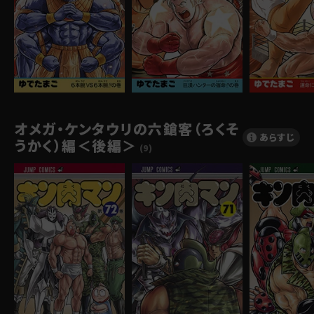
オメガ・ケンタウリの六鎗客（ろくそ
あらすじ
うかく）編＜後編＞
(9)