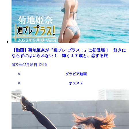
【動画】菊地姫奈が『週プレ プラス！』に初登場！ 好きに
ならずにはいられない！ 輝く１７歳と、恋する旅
2022年05月08日 12:10
グラビア動画
オススメ