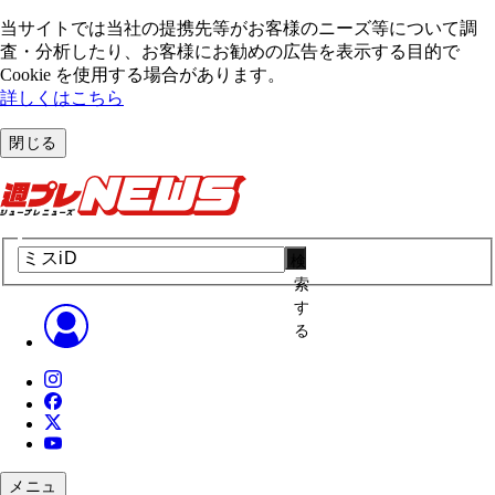
当サイトでは当社の提携先等がお客様のニーズ等について調
査・分析したり、お客様にお勧めの広告を表⽰する⽬的で
Cookie を使⽤する場合があります。
詳しくはこちら
閉じる
検
索
す
る
メニュ