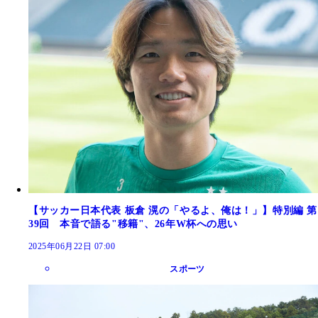
【サッカー日本代表 板倉 滉の「やるよ、俺は！」】特別編 第
39回 本音で語る"移籍"、26年W杯への思い
2025年06月22日 07:00
スポーツ