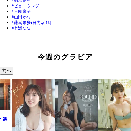
鍛治島彩
ピョ・ウンジ
三園響子
山田かな
藤嶌果歩(日向坂46)
七瀬なな
今週のグラビア
前へ