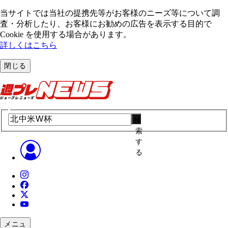
当サイトでは当社の提携先等がお客様のニーズ等について調
査・分析したり、お客様にお勧めの広告を表⽰する⽬的で
Cookie を使⽤する場合があります。
詳しくはこちら
閉じる
検
索
す
る
メニュ