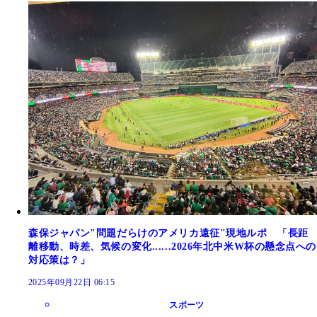
森保ジャパン"問題だらけのアメリカ遠征"現地ルポ 「長距
離移動、時差、気候の変化......2026年北中米W杯の懸念点への
対応策は？」
2025年09月22日 06:15
スポーツ