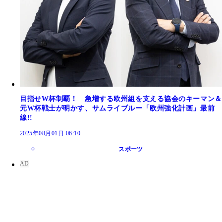
目指せW杯制覇！ 急増する欧州組を支える協会のキーマン＆
元W杯戦士が明かす、サムライブルー「欧州強化計画」最前
線!!
2025年08月01日 06:10
スポーツ