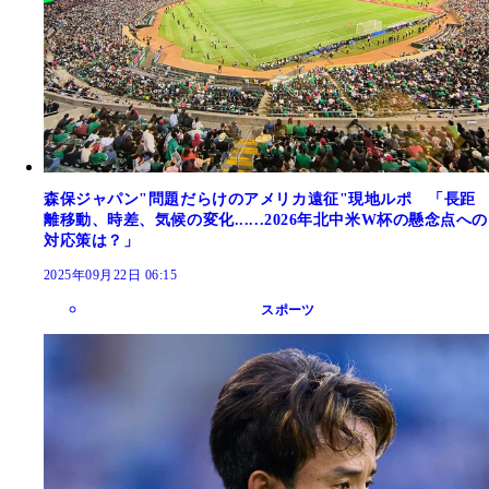
森保ジャパン"問題だらけのアメリカ遠征"現地ルポ 「長距
離移動、時差、気候の変化......2026年北中米W杯の懸念点への
対応策は？」
2025年09月22日 06:15
スポーツ