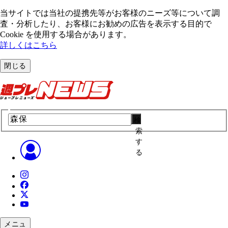
当サイトでは当社の提携先等がお客様のニーズ等について調
査・分析したり、お客様にお勧めの広告を表⽰する⽬的で
Cookie を使⽤する場合があります。
詳しくはこちら
閉じる
検
索
す
る
メニュ