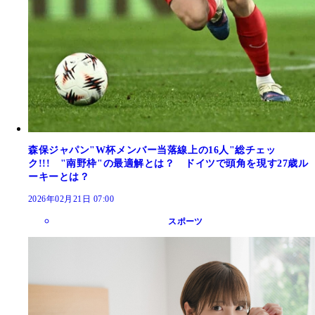
森保ジャパン"W杯メンバー当落線上の16人"総チェッ
ク!!! "南野枠"の最適解とは？ ドイツで頭角を現す27歳ル
ーキーとは？
2026年02月21日 07:00
スポーツ