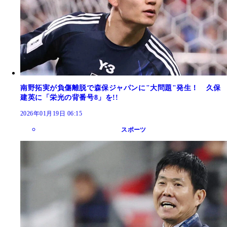
南野拓実が負傷離脱で森保ジャパンに"大問題"発生！ 久保
建英に「栄光の背番号8」を!!
2026年01月19日 06:15
スポーツ