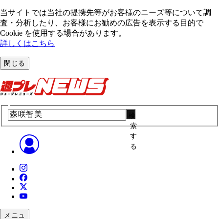
当サイトでは当社の提携先等がお客様のニーズ等について調
査・分析したり、お客様にお勧めの広告を表⽰する⽬的で
Cookie を使⽤する場合があります。
詳しくはこちら
閉じる
検
索
す
る
メニュ