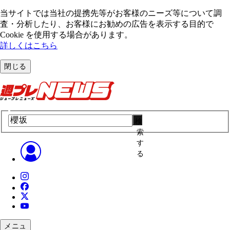
当サイトでは当社の提携先等がお客様のニーズ等について調
査・分析したり、お客様にお勧めの広告を表⽰する⽬的で
Cookie を使⽤する場合があります。
詳しくはこちら
閉じる
検
索
す
る
メニュ