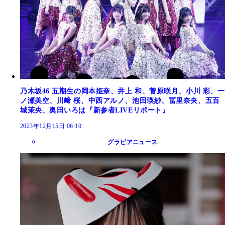
乃木坂46 五期生の岡本姫奈、井上 和、菅原咲月、小川 彩、一
ノ瀬美空、川﨑 桜、中西アルノ、池田瑛紗、冨里奈央、五百
城茉央、奥田いろは『新参者LIVEリポート』
2023年12月15日 06:10
グラビアニュース