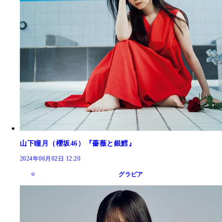
山下瞳月（櫻坂46）『薔薇と銀鱈』
2024年06月02日 12:20
グラビア