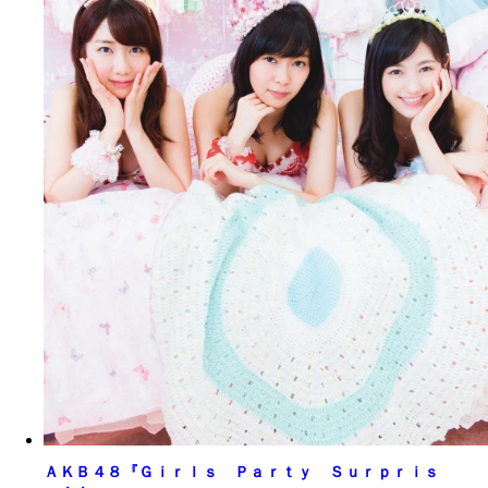
ＡＫＢ４８『Ｇｉｒｌｓ Ｐａｒｔｙ Ｓｕｒｐｒｉｓ