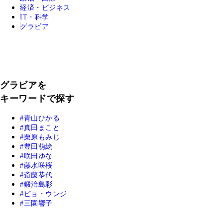
経済・ビジネス
IT・科学
グラビア
グラビアを
キーワードで探す
青山ひかる
真田まこと
栗原もみじ
豊田萌絵
咲田ゆな
藤水咲桜
斎藤恭代
鍛治島彩
ピョ・ウンジ
三園響子