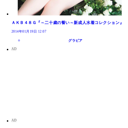
ＡＫＢ４８Ｇ『～二十歳の誓い～新成人水着コレクション』
2014年01月19日 12:07
グラビア