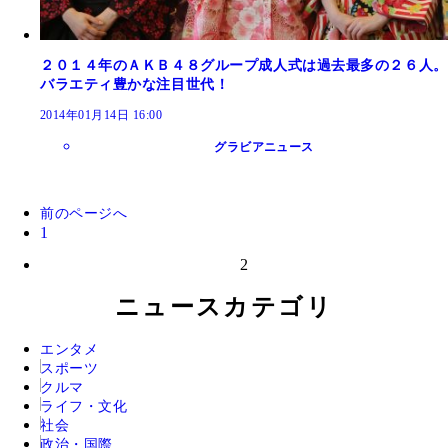
２０１４年のＡＫＢ４８グループ成人式は過去最多の２６人。
バラエティ豊かな注目世代！
2014年01月14日 16:00
グラビアニュース
前のページへ
1
2
ニュースカテゴリ
エンタメ
スポーツ
クルマ
ライフ・文化
社会
政治・国際