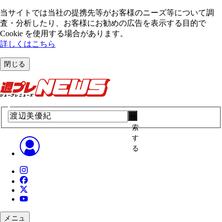
当サイトでは当社の提携先等がお客様のニーズ等について調
査・分析したり、お客様にお勧めの広告を表⽰する⽬的で
Cookie を使⽤する場合があります。
詳しくはこちら
閉じる
検
索
す
る
メニュ