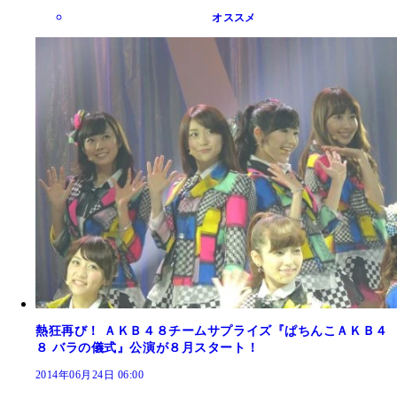
オススメ
熱狂再び！ ＡＫＢ４８チームサプライズ『ぱちんこＡＫＢ４
８ バラの儀式』公演が８月スタート！
2014年06月24日 06:00