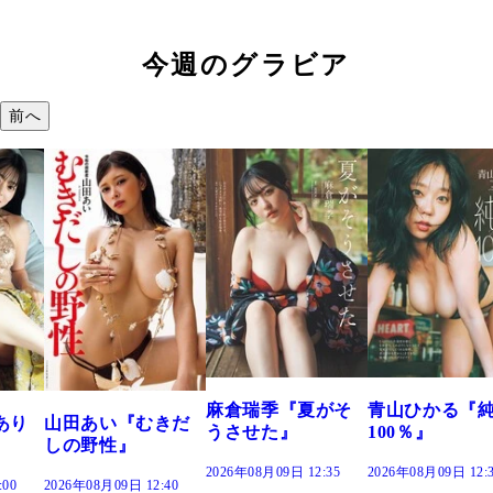
今週のグラビア
前へ
溝端 葵『もう
つの、あおい
で。』
2026年08月09日 12:
麻倉瑞季『夏がそ
青山ひかる『純度
きだ
うさせた』
100％』
2026年08月09日 12:35
2026年08月09日 12:30
:40