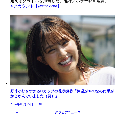
超えるグラドルを担当した。
趣味／ホラー映画鑑賞。
Xアカウント【@sutekiend】
野球が好きすぎるHカップの花咲楓香「気温が34℃なのに手が
かじかんでいました（笑）」
2024年08月25日 13:30
グラビアニュース