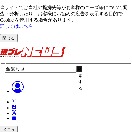
当サイトでは当社の提携先等がお客様のニーズ等について調
査・分析したり、お客様にお勧めの広告を表⽰する⽬的で
Cookie を使⽤する場合があります。
詳しくはこちら
閉じる
検
索
す
る
メニュ