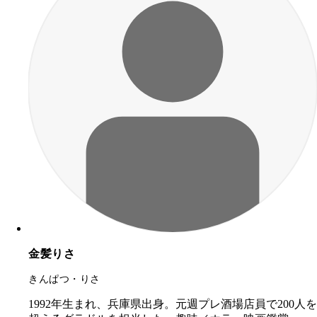
金髪りさ
きんぱつ・りさ
1992年生まれ、兵庫県出身。
元週プレ酒場店員で200人を