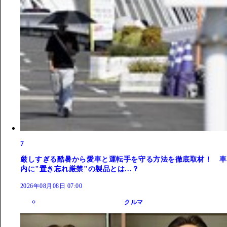
7
厳しすぎる酷暑から愛車と運転手を守る方法を徹底取材！ 車
内に"置き忘れ厳禁"の製品とは...？
2026年08月08日 07:00
クルマ