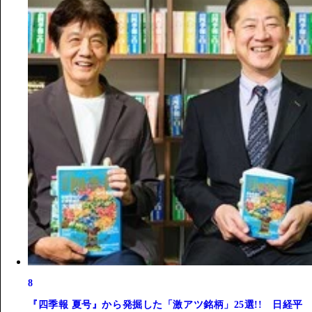
8
『四季報 夏号』から発掘した「激アツ銘柄」25選!! 日経平