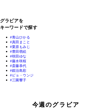
グラビアを
キーワードで探す
青山ひかる
真田まこと
栗原もみじ
豊田萌絵
咲田ゆな
藤水咲桜
斎藤恭代
鍛治島彩
ピョ・ウンジ
三園響子
今週のグラビア