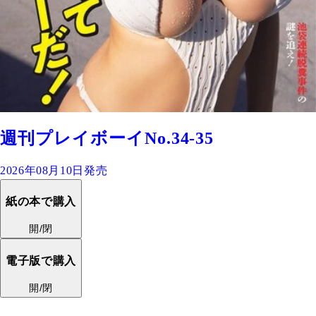
週刊プレイボーイNo.34-35
2026年08月10日発売
紙の本で購入
開/閉
電子版で購入
開/閉