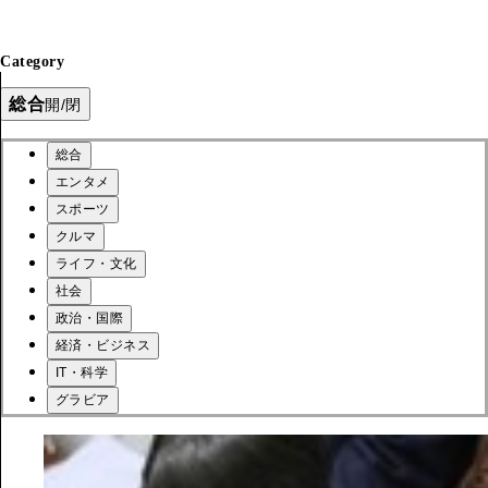
Category
総合
開/閉
総合
エンタメ
スポーツ
クルマ
ライフ・文化
社会
政治・国際
経済・ビジネス
IT・科学
グラビア