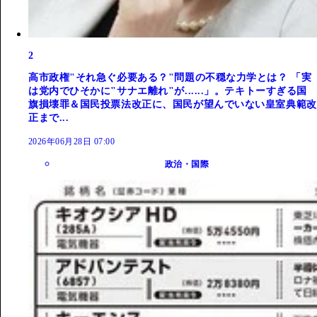
2
高市政権"それ急ぐ必要ある？"問題の不穏な力学とは？ 「実
は党内でひそかに"サナエ離れ"が......」。テキトーすぎる国
旗損壊罪＆国民投票法改正に、国民が望んでいない皇室典範改
正まで...
2026年06月28日 07:00
政治・国際