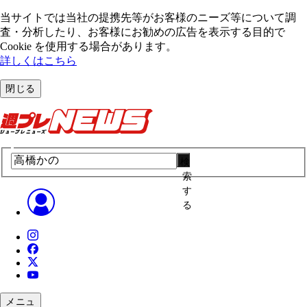
当サイトでは当社の提携先等がお客様のニーズ等について調
査・分析したり、お客様にお勧めの広告を表⽰する⽬的で
Cookie を使⽤する場合があります。
詳しくはこちら
閉じる
検
索
す
る
メニュ