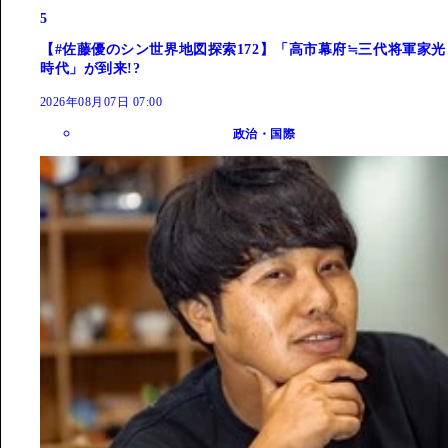
5
【#佐藤優のシン世界地図探索172】「高市幕府≒三代将軍家光
時代」が到来!?
2026年08月07日 07:00
政治・国際