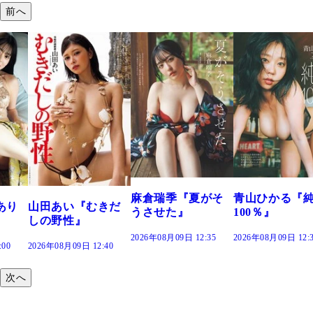
前へ
溝端 葵『もう
つの、あおい
で。』
2026年08月09日 12:
麻倉瑞季『夏がそ
青山ひかる『純度
きだ
うさせた』
100％』
2026年08月09日 12:35
2026年08月09日 12:30
:40
次へ