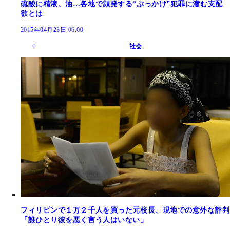
硫酸に精液、油…各地で頻発する“ぶっかけ”犯罪に潜む支配
欲とは
2015年04月23日 06:00
社会
フィリピンで１万２千人を買った元校長、現地での意外な評判
「誰ひとり彼を悪く言う人はいない」