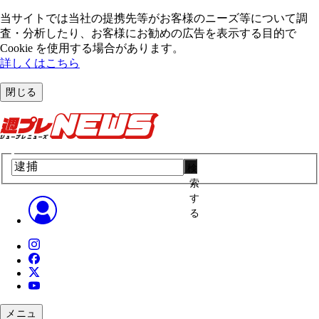
当サイトでは当社の提携先等がお客様のニーズ等について調
査・分析したり、お客様にお勧めの広告を表⽰する⽬的で
Cookie を使⽤する場合があります。
詳しくはこちら
閉じる
検
索
す
る
メニュ