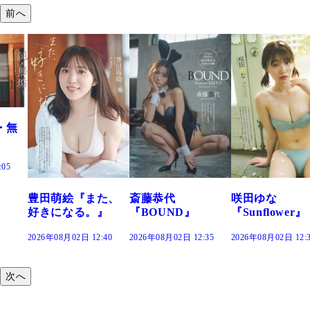
前へ
・無
:05
豊田萌絵『また、
斎藤恭代
咲田ゆな
好きになる。』
『BOUND』
『Sunflower』
2026年08月02日 12:40
2026年08月02日 12:35
2026年08月02日 12:
次へ