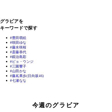
グラビアを
キーワードで探す
豊田萌絵
咲田ゆな
藤水咲桜
斎藤恭代
鍛治島彩
ピョ・ウンジ
三園響子
山田かな
藤嶌果歩(日向坂46)
七瀬なな
今週のグラビア