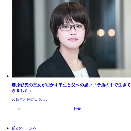
麻原彰晃の三女が明かす半生と父への思い「矛盾の中で生きて
きました」
2015年04月07日 06:00
社会
前のページへ