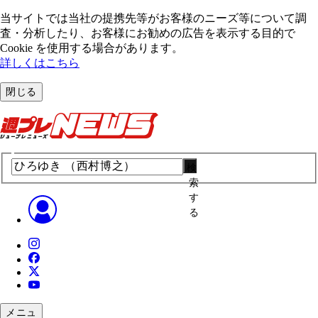
当サイトでは当社の提携先等がお客様のニーズ等について調
査・分析したり、お客様にお勧めの広告を表⽰する⽬的で
Cookie を使⽤する場合があります。
詳しくはこちら
閉じる
検
索
す
る
メニュ