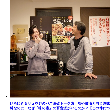
ひろゆき＆リュウジのバズ論破トーク⑩ 塩や醤油と同じ調味
料なのに、なぜ「味の素」の否定派がいるのか？【この件につ