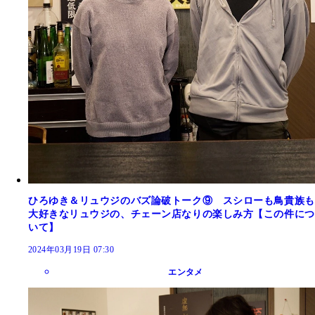
ひろゆき＆リュウジのバズ論破トーク⑨ スシローも鳥貴族も
大好きなリュウジの、チェーン店なりの楽しみ方【この件につ
いて】
2024年03月19日 07:30
エンタメ