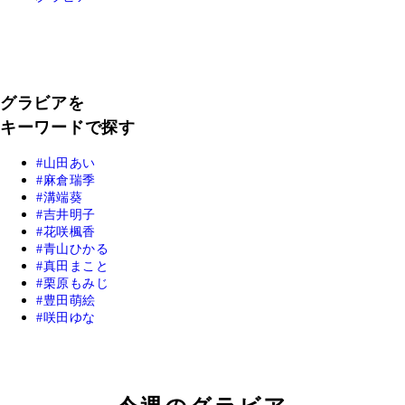
グラビアを
キーワードで探す
山田あい
麻倉瑞季
溝端葵
吉井明子
花咲楓香
青山ひかる
真田まこと
栗原もみじ
豊田萌絵
咲田ゆな