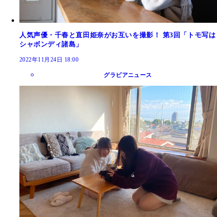
人気声優・千春と直田姫奈がお互いを撮影！ 第3回「トモ写は
シャボンディ諸島」
2022年11月24日 18:00
グラビアニュース