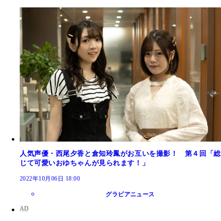
人気声優・西尾夕香と倉知玲鳳がお互いを撮影！ 第４回「総
じて可愛いおゆちゃんが見られます！」
2022年10月06日 18:00
グラビアニュース