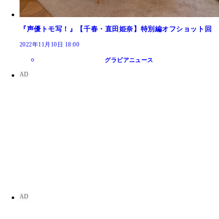
『声優トモ写！』【千春・直田姫奈】特別編オフショット回
2022年11月10日 18:00
グラビアニュース