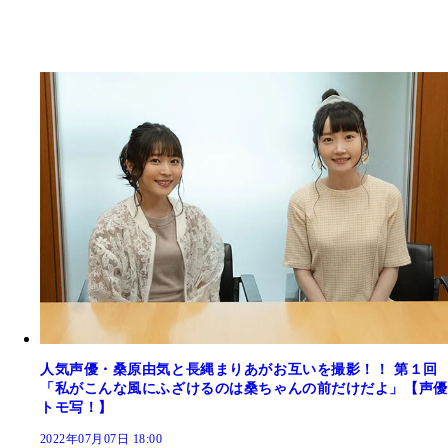
人気声優・桑原由気と長縄まりあがお互いを撮影！！ 第１回
「私がこんな風にふざけるのは桑ちゃんの前だけだよ」【声優
トモ写！】
2022年07月07日 18:00