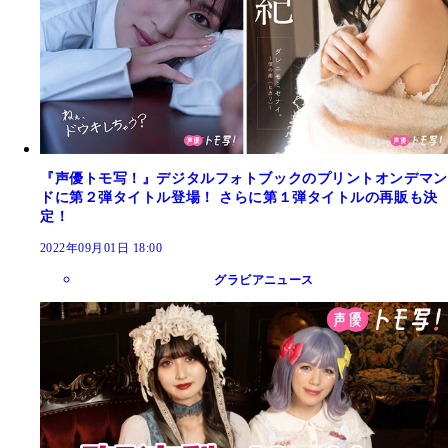
『声優トモ写！』デジタルフォトブックのプリントオンデマン
ドに第２弾タイトル登場！ さらに第１弾タイトルの再販も決
定！
2022年09月01日 18:00
グラビアニュース