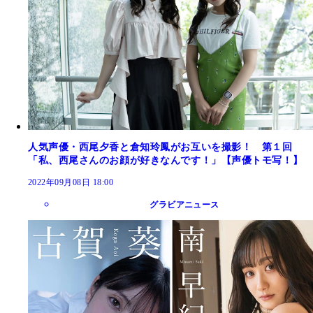
人気声優・西尾夕香と倉知玲鳳がお互いを撮影！ 第１回
「私、西尾さんのお顔が好きなんです！」【声優トモ写！】
2022年09月08日 18:00
グラビアニュース