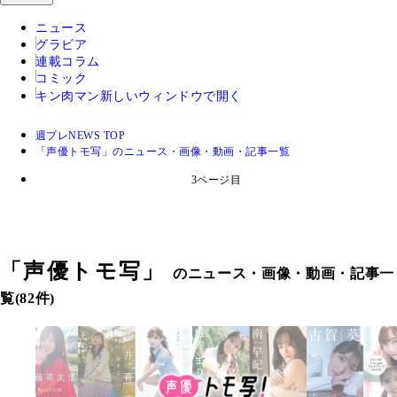
ニュース
グラビア
連載コラム
コミック
キン肉マン
新しいウィンドウで開く
週プレNEWS TOP
「声優トモ写」のニュース・画像・動画・記事一覧
3ページ目
「
声優トモ写
」
のニュース・画像・動画・記事一
覧(82件)