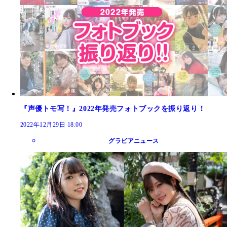
『声優トモ写！』2022年発売フォトブックを振り返り！
2022年12月29日 18:00
グラビアニュース