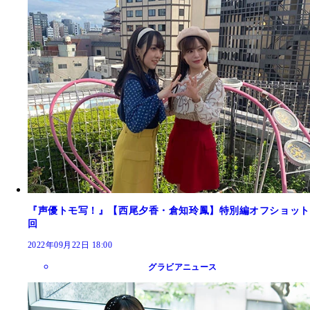
『声優トモ写！』【西尾夕香・倉知玲鳳】特別編オフショット
回
2022年09月22日 18:00
グラビアニュース