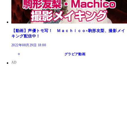
【動画】声優トモ写！ Ｍａｃｈｉｃｏ×駒形友梨、撮影メイ
キング配信中！
2022年08月29日 18:00
グラビア動画