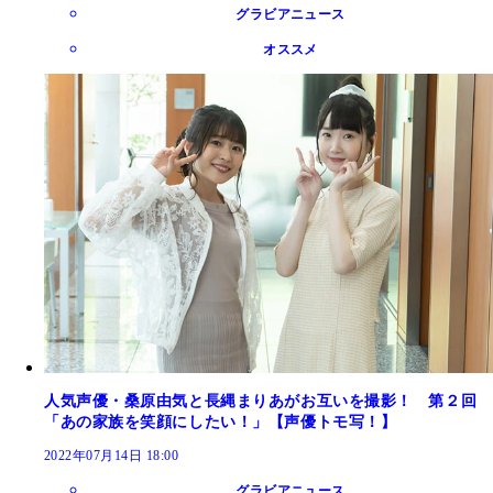
グラビアニュース
オススメ
人気声優・桑原由気と長縄まりあがお互いを撮影！ 第２回
「あの家族を笑顔にしたい！」【声優トモ写！】
2022年07月14日 18:00
グラビアニュース