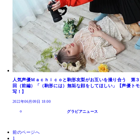
人気声優Ｍａｃｈｉｃｏと駒形友梨がお互いを撮り合う 第３
回（前編）「（駒形には）無垢な顔をしてほしい」【声優トモ
写！】
2022年06月09日 18:00
グラビアニュース
前のページへ
1