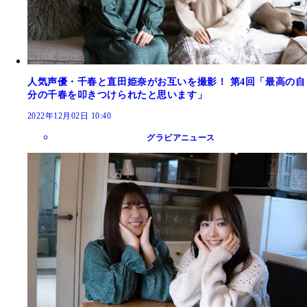
人気声優・千春と直田姫奈がお互いを撮影！ 第4回「最高の自
分の千春を叩きつけられたと思います」
2022年12月02日 10:40
グラビアニュース