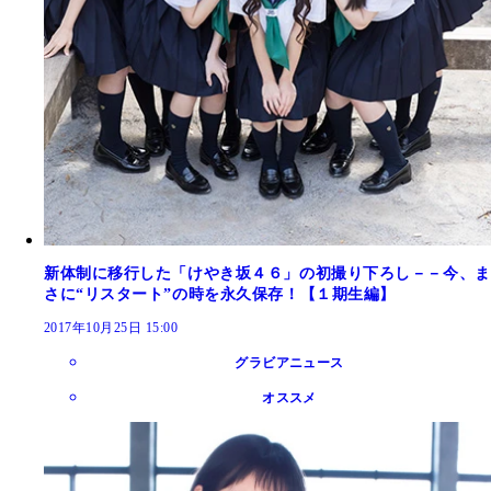
新体制に移行した「けやき坂４６」の初撮り下ろし－－今、ま
さに“リスタート”の時を永久保存！【１期生編】
2017年10月25日 15:00
グラビアニュース
オススメ