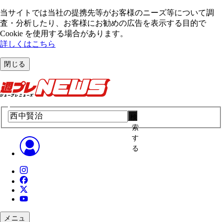
当サイトでは当社の提携先等がお客様のニーズ等について調
査・分析したり、お客様にお勧めの広告を表⽰する⽬的で
Cookie を使⽤する場合があります。
詳しくはこちら
閉じる
検
索
す
る
メニュ