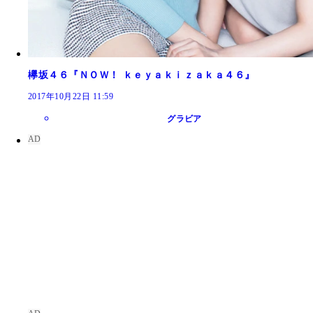
欅坂４６『ＮＯＷ！ ｋｅｙａｋｉｚａｋａ４６』
2017年10月22日 11:59
グラビア