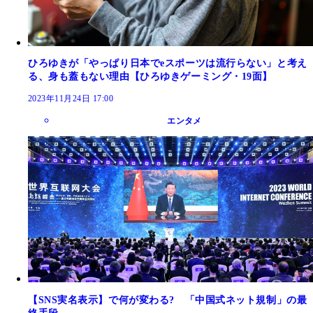
ひろゆきが「やっぱり日本でeスポーツは流行らない」と考え
る、身も蓋もない理由【ひろゆきゲーミング・19面】
2023年11月24日 17:00
エンタメ
【SNS実名表示】で何が変わる? 「中国式ネット規制」の最