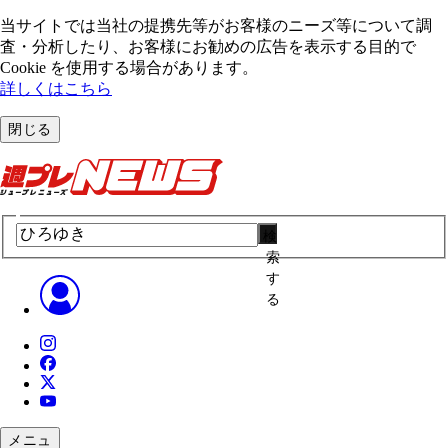
当サイトでは当社の提携先等がお客様のニーズ等について調
査・分析したり、お客様にお勧めの広告を表⽰する⽬的で
Cookie を使⽤する場合があります。
詳しくはこちら
閉じる
検
索
す
る
メニュ