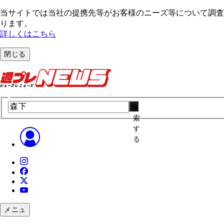
当サイトでは当社の提携先等がお客様のニーズ等について調査・
ります。
詳しくはこちら
閉じる
検
索
す
る
メニュ