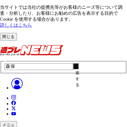
当サイトでは当社の提携先等がお客様のニーズ等について調
査・分析したり、お客様にお勧めの広告を表⽰する⽬的で
Cookie を使⽤する場合があります。
詳しくはこちら
閉じる
検
索
す
る
メニュ