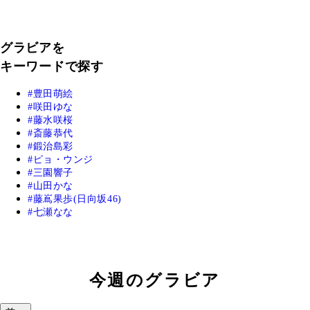
グラビアを
キーワードで探す
豊田萌絵
咲田ゆな
藤水咲桜
斎藤恭代
鍛治島彩
ピョ・ウンジ
三園響子
山田かな
藤嶌果歩(日向坂46)
七瀬なな
今週のグラビア