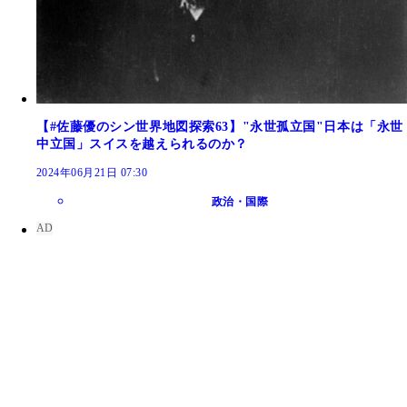
【#佐藤優のシン世界地図探索63】"永世孤立国"日本は「永世
中立国」スイスを越えられるのか？
2024年06月21日 07:30
政治・国際