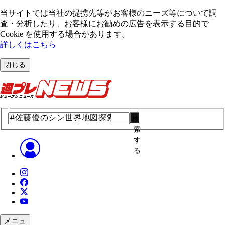
当サイトでは当社の提携先等がお客様のニーズ等について調
査・分析したり、お客様にお勧めの広告を表⽰する⽬的で
Cookie を使⽤する場合があります。
詳しくはこちら
閉じる
検
索
す
る
メニュ