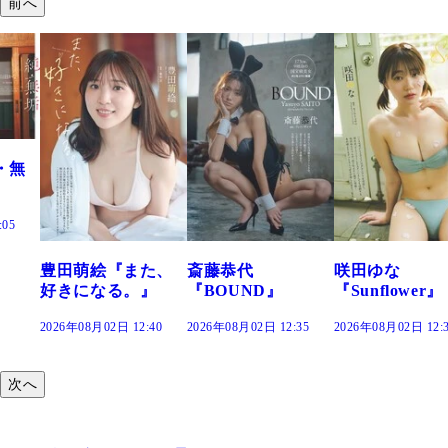
前へ
た、
斎藤恭代
咲田ゆな
藤水咲桜『花
』
『BOUND』
『Sunflower』
だまり』
:40
2026年08月02日 12:35
2026年08月02日 12:30
2026年08月02日 12:
次へ