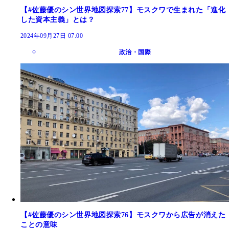
【#佐藤優のシン世界地図探索77】モスクワで生まれた「進化
した資本主義」とは？
2024年09月27日 07:00
政治・国際
【#佐藤優のシン世界地図探索76】モスクワから広告が消えた
ことの意味