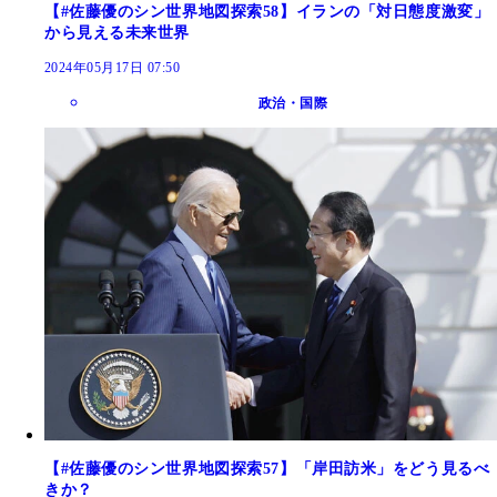
【#佐藤優のシン世界地図探索58】イランの「対日態度激変」
から見える未来世界
2024年05月17日 07:50
政治・国際
【#佐藤優のシン世界地図探索57】「岸田訪米」をどう見るべ
きか？