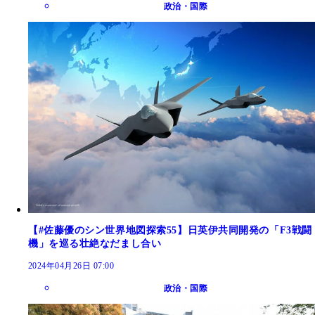
政治・国際
【#佐藤優のシン世界地図探索55】日英伊共同開発の「F3戦闘
機」を巡る壮絶なだまし合い
2024年04月26日 07:00
政治・国際