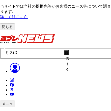
当サイトでは当社の提携先等がお客様のニーズ等について調査・
ります。
詳しくはこちら
閉じる
検
索
す
る
メニュ