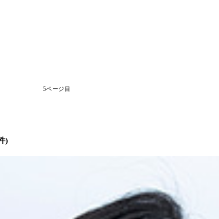
5ページ目
件)