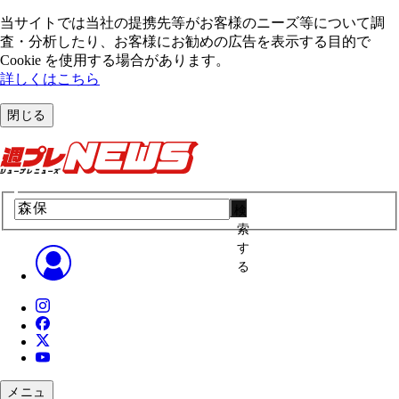
当サイトでは当社の提携先等がお客様のニーズ等について調
査・分析したり、お客様にお勧めの広告を表⽰する⽬的で
Cookie を使⽤する場合があります。
詳しくはこちら
閉じる
検
索
す
る
メニュ