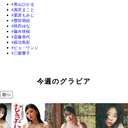
青山ひかる
真田まこと
栗原もみじ
豊田萌絵
咲田ゆな
藤水咲桜
斎藤恭代
鍛治島彩
ピョ・ウンジ
三園響子
今週のグラビア
前へ