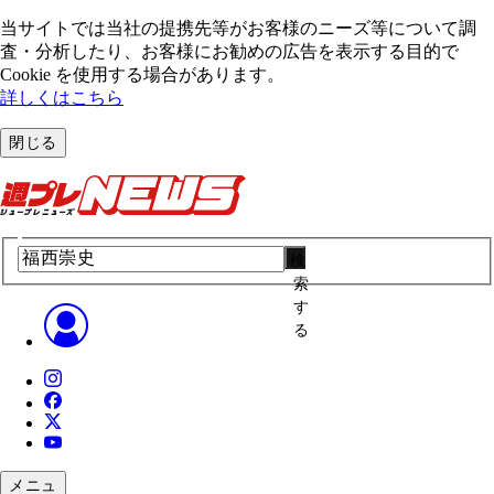
当サイトでは当社の提携先等がお客様のニーズ等について調
査・分析したり、お客様にお勧めの広告を表⽰する⽬的で
Cookie を使⽤する場合があります。
詳しくはこちら
閉じる
検
索
す
る
メニュ