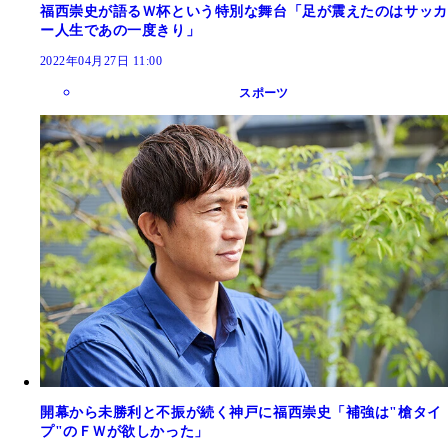
福西崇史が語るＷ杯という特別な舞台「足が震えたのはサッカ
ー人生であの一度きり」
2022年04月27日 11:00
スポーツ
開幕から未勝利と不振が続く神戸に福西崇史「補強は"槍タイ
プ"のＦＷが欲しかった」