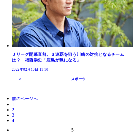
Ｊリーグ開幕直前。３連覇を狙う川崎の対抗となるチーム
は？ 福西崇史「鹿島が気になる」
2022年02月16日 11:10
スポーツ
前のページへ
1
2
3
4
5