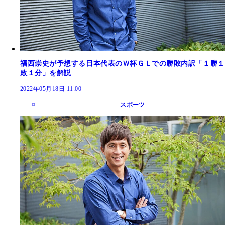
福西崇史が予想する日本代表のＷ杯ＧＬでの勝敗内訳「１勝１
敗１分」を解説
2022年05月18日 11:00
スポーツ