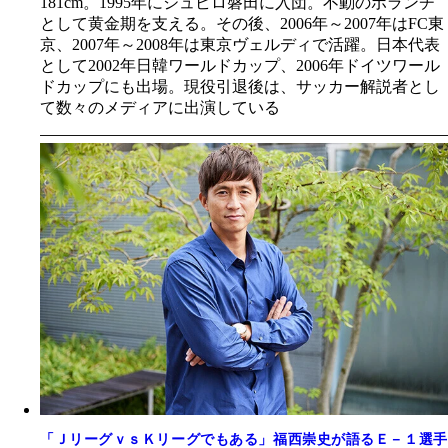
181cm。1995年にジュビロ磐田に入団。不動のボランチ
として黄金期を支える。その後、2006年～2007年はFC東
京、2007年～2008年は東京ヴェルディで活躍。日本代表
として2002年日韓ワールドカップ、2006年ドイツワール
ドカップにも出場。現役引退後は、サッカー解説者とし
て数々のメディアに出演している
「ＪリーグｖｓＫリーグでもある」福西崇史が語るＥ－１選手