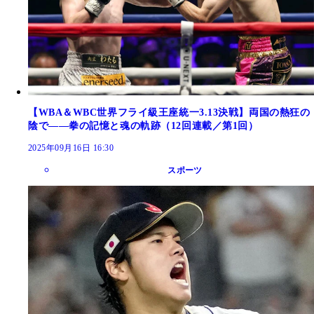
【WBA＆WBC世界フライ級王座統一3.13決戦】両国の熱狂の
陰で――拳の記憶と魂の軌跡（12回連載／第1回）
2025年09月16日 16:30
スポーツ