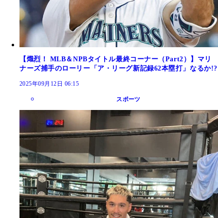
【熾烈！ MLB＆NPBタイトル最終コーナー（Part2）】マリ
ナーズ捕手のローリー「ア・リーグ新記録62本塁打」なるか!?
2025年09月12日 06:15
スポーツ