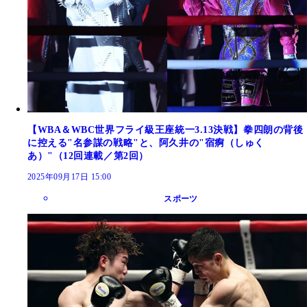
【WBA＆WBC世界フライ級王座統一3.13決戦】拳四朗の背後
に控える"名参謀の戦略"と、阿久井の"宿痾（しゅく
あ）"（12回連載／第2回）
2025年09月17日 15:00
スポーツ