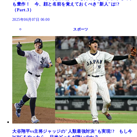
も豊作！ 今、顔と名前を覚えておくべき"新人"は!?
（Part.3）
2025年06月07日 06:00
スポーツ
大谷翔平vs主将ジャッジの"人類最強対決"も実現!? もし今