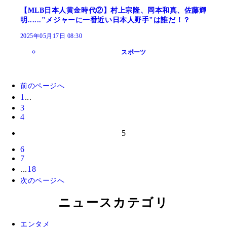
【MLB日本人黄金時代②】村上宗隆、岡本和真、佐藤輝
明......"メジャーに一番近い日本人野手"は誰だ！？
2025年05月17日 08:30
スポーツ
前のページへ
1
...
3
4
5
6
7
...
18
次のページへ
ニュースカテゴリ
エンタメ