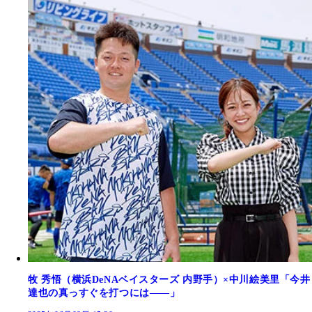
牧 秀悟（横浜DeNAベイスターズ 内野手）×中川絵美里「今井
達也の真っすぐを打つには――」