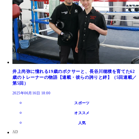
井上尚弥に憧れる19歳のボクサーと、長谷川穂積を育てた62
歳のトレーナーの物語【連載・彼らの誇りと絆】（5回連載／
第5回）
2025年06月16日 18:00
スポーツ
オススメ
人気