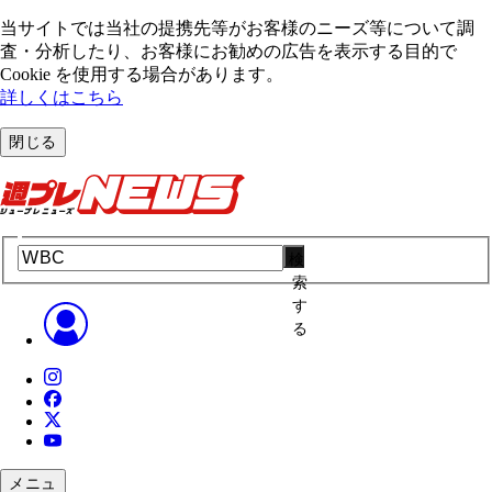
当サイトでは当社の提携先等がお客様のニーズ等について調
査・分析したり、お客様にお勧めの広告を表⽰する⽬的で
Cookie を使⽤する場合があります。
詳しくはこちら
閉じる
検
索
す
る
メニュ