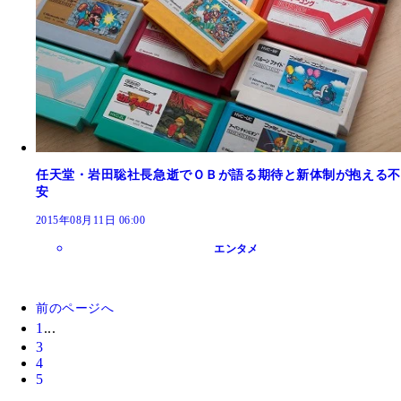
任天堂・岩田聡社長急逝でＯＢが語る期待と新体制が抱える不
安
2015年08月11日 06:00
エンタメ
前のページへ
1
...
3
4
5