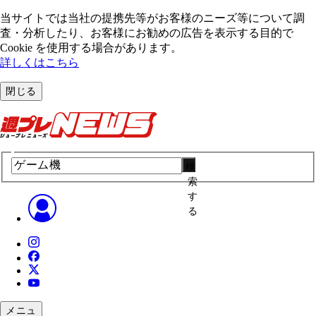
当サイトでは当社の提携先等がお客様のニーズ等について調
査・分析したり、お客様にお勧めの広告を表⽰する⽬的で
Cookie を使⽤する場合があります。
詳しくはこちら
閉じる
検
索
す
る
メニュ