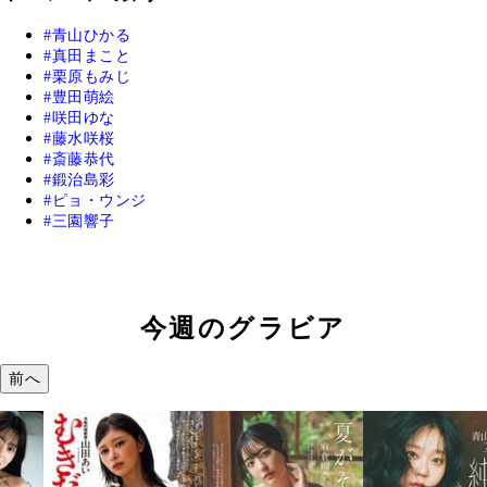
青山ひかる
真田まこと
栗原もみじ
豊田萌絵
咲田ゆな
藤水咲桜
斎藤恭代
鍛治島彩
ピョ・ウンジ
三園響子
今週のグラビア
前へ