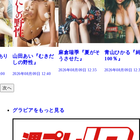
麻倉瑞季『夏がそ
青山ひかる『
あり
山田あい『むきだ
うさせた』
100％』
しの野性』
2026年08月09日 12:35
2026年08月09日 12:
:00
2026年08月09日 12:40
次へ
グラビアをもっと見る