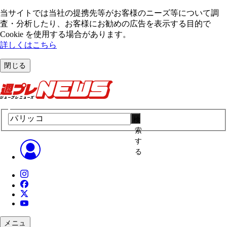
当サイトでは当社の提携先等がお客様のニーズ等について調
査・分析したり、お客様にお勧めの広告を表⽰する⽬的で
Cookie を使⽤する場合があります。
詳しくはこちら
閉じる
検
索
す
る
メニュ