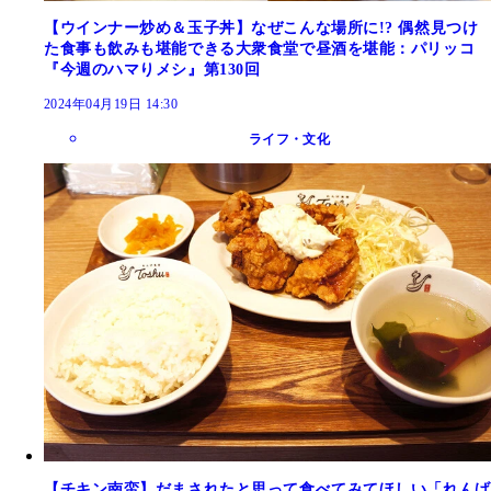
【ウインナー炒め＆玉子丼】なぜこんな場所に!? 偶然見つけ
た食事も飲みも堪能できる大衆食堂で昼酒を堪能：パリッコ
『今週のハマりメシ』第130回
2024年04月19日 14:30
ライフ・文化
【チキン南蛮】だまされたと思って食べてみてほしい「れんげ