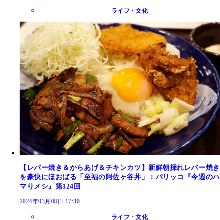
ライフ・文化
【レバー焼き＆からあげ＆チキンカツ】新鮮朝採れレバー焼き
を豪快にほおばる「至福の阿佐ヶ谷丼」：パリッコ『今週のハ
マりメシ』第124回
2024年03月08日 17:30
ライフ・文化