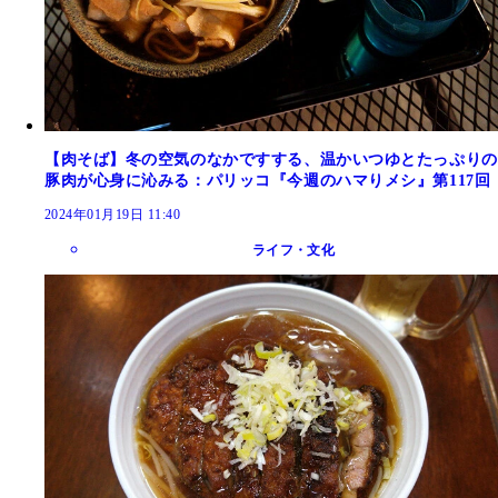
【肉そば】冬の空気のなかですする、温かいつゆとたっぷりの
豚肉が心身に沁みる：パリッコ『今週のハマりメシ』第117回
2024年01月19日 11:40
ライフ・文化