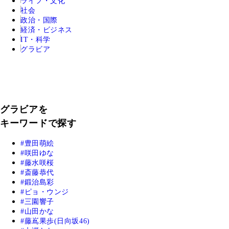
ライフ・文化
社会
政治・国際
経済・ビジネス
IT・科学
グラビア
グラビアを
キーワードで探す
豊田萌絵
咲田ゆな
藤水咲桜
斎藤恭代
鍛治島彩
ピョ・ウンジ
三園響子
山田かな
藤嶌果歩(日向坂46)