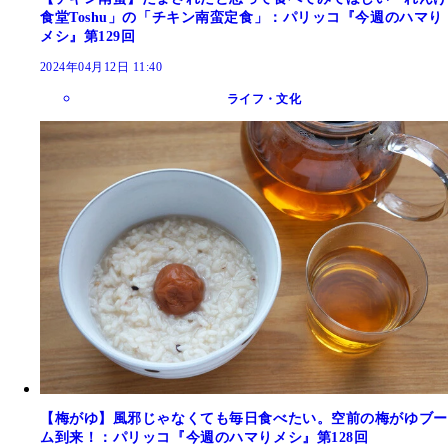
食堂Toshu」の「チキン南蛮定食」：パリッコ『今週のハマり
メシ』第129回
2024年04月12日 11:40
ライフ・文化
【梅がゆ】風邪じゃなくても毎日食べたい。空前の梅がゆブー
ム到来！：パリッコ『今週のハマりメシ』第128回