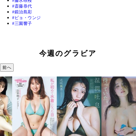
藤水咲桜
斎藤恭代
鍛治島彩
ピョ・ウンジ
三園響子
今週のグラビア
前へ