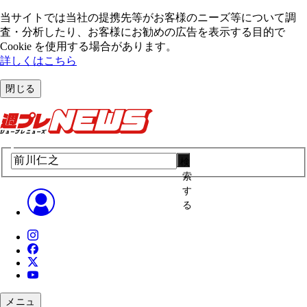
当サイトでは当社の提携先等がお客様のニーズ等について調
査・分析したり、お客様にお勧めの広告を表⽰する⽬的で
Cookie を使⽤する場合があります。
詳しくはこちら
閉じる
検
索
す
る
メニュ