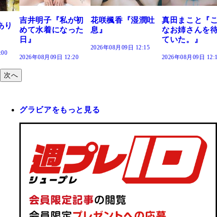
井明子『私が初
花咲楓香『湿潤吐
真田まこと『こん
天
て水着になった
息』
なお姉さんを待っ
発
』
ていた。』
2026年08月09日 12:15
202
26年08月09日 12:20
2026年08月09日 12:10
次へ
グラビアをもっと見る