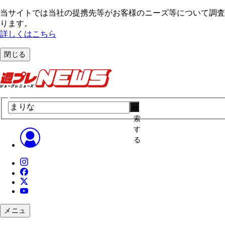
当サイトでは当社の提携先等がお客様のニーズ等について調査・
ります。
詳しくはこちら
閉じる
検
索
す
る
メニュ