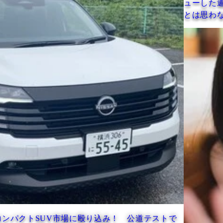
ューした週プレに凱旋！「まさか
とは思わなかったです」
殴り込み！ 公道テストで