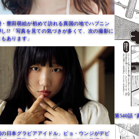
れる異国の地でハプニン
づきが多くて、次の撮影に
第540話 "真剣勝負"が拓く未来!!
ル」ピョ・ウンジがデビ