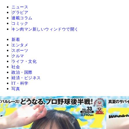
ニュース
グラビア
連載コラム
コミック
キン肉マン
新しいウィンドウで開く
新着
エンタメ
スポーツ
クルマ
ライフ・文化
社会
政治・国際
経済・ビジネス
IT・科学
写真