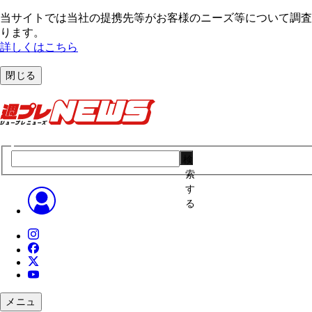
当サイトでは当社の提携先等がお客様のニーズ等について調査・
ります。
詳しくはこちら
閉じる
検
索
す
る
メニュ