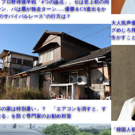
の論点」。セは史上初の同
....優勝＆CS進出をか
行方は？
大人気声優・豊田萌絵が初めて訪
グめじろ押し!?「写真を見ての気
生かすこともあります」
「エアコンを消すと、す
勧め対策
「韓国人初の日本グラビアアイド