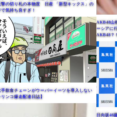
日産 「新型キックス」の
AKB48山根涼羽（すずは）「昔
ーシアに行って明るくなりました
AKB48？ Season2】
バーイーツを導入しない
日向坂46藤嶌（ふじしま）果歩が