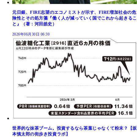
元日銀、FIRE志望のエコノミストが示す、FIRE増加社会の危
険性とその処方箋『働く人が減っていく国でこれから起きるこ
と』（著：河田皓史）
2026年06月30日 06:30
世界的な抹茶ブーム。投資するなら茶葉じゃなくて粉末？【坂
本慎太郎の街歩き投資ラボ】