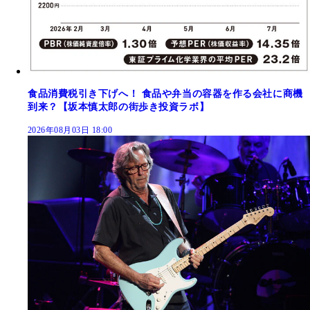
食品消費税引き下げへ！ 食品や弁当の容器を作る会社に商機
到来？【坂本慎太郎の街歩き投資ラボ】
2026年08月03日 18:00