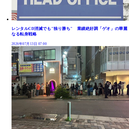
レンタルCD消滅でも"独り勝ち" 業績絶好調「ゲオ」の華麗
なる転身戦略
2026年07月13日 07:00