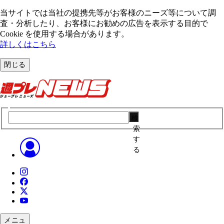
当サイトでは当社の提携先等がお客様のニーズ等について調
査・分析したり、お客様にお勧めの広告を表⽰する⽬的で
Cookie を使⽤する場合があります。
詳しくはこちら
閉じる
検
索
す
る
メニュ