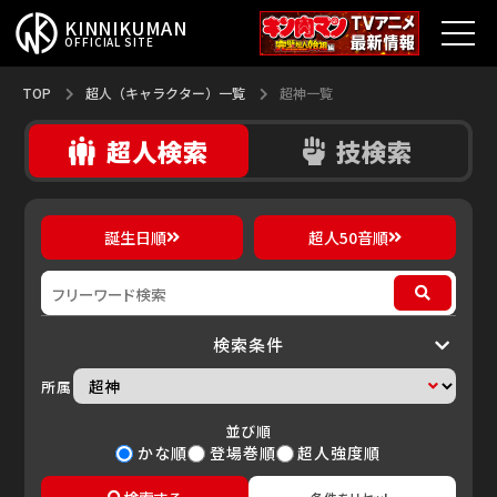
KINNIKUMAN
OFFICIAL SITE
TOP
TOP
超人（キャラクター）一覧
超神一覧
技検索
超人検索
キン肉マンとは？
最新情報
誕生日順
超人50音順
アニメ
コミックス
検索条件
特集
所属
超人総選挙
並び順
かな順
登場巻順
超人強度順
新超人募集