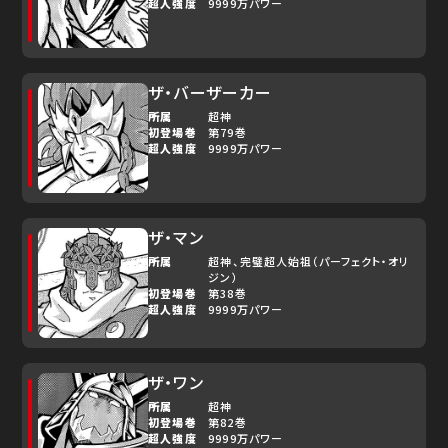
超人強度
9999万パワー
ザ・バーザーカー
所属
超神
初登場巻
第79巻
超人強度
9999万パワー
ザ・マン
所属
超神
完璧超人始祖（パーフェクト・オリ
ジン）
初登場巻
第38巻
超人強度
9999万パワー
ザ・ワン
所属
超神
初登場巻
第82巻
超人強度
9999万パワー