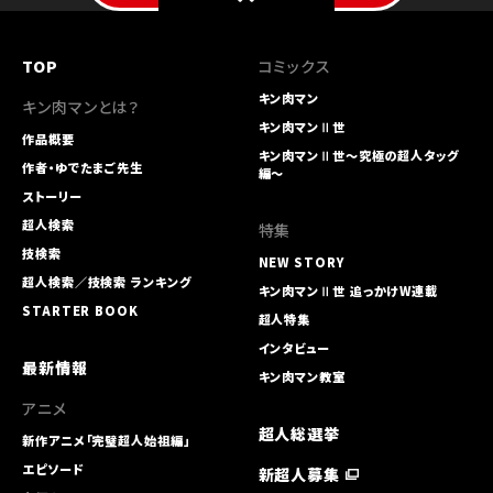
TOP
コミックス
キン肉マン
キン肉マンとは？
キン肉マンⅡ世
作品概要
キン肉マンⅡ世～究極の超人タッグ
作者・ゆでたまご先生
編～
ストーリー
超人検索
特集
技検索
NEW STORY
超人検索／技検索 ランキング
キン肉マンⅡ世 追っかけW連載
STARTER BOOK
超人特集
インタビュー
最新情報
キン肉マン教室
アニメ
超人総選挙
新作アニメ「完璧超人始祖編」
エピソード
新超人募集