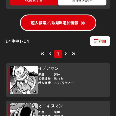
検索する
条件をリセット
ゆで問答
超人検索／技検索 追加情報
14
件中
1
-
14
昇順
1
イデアマン
所属
超神
初登場巻
第75巻
超人強度
9999万パワー
オニキスマン
所属
超神