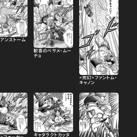
ビアンストーム
歓喜のベサメ・ムー
チョ
<完幻>ファントム・
キャノン
キャタラクトカッタ
>フォーセッ