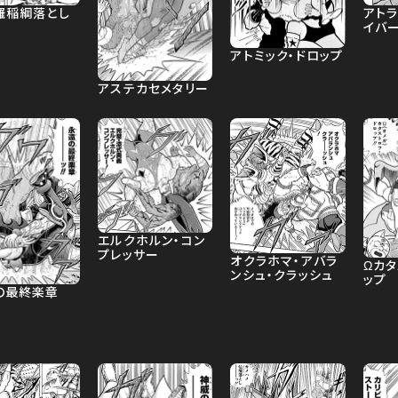
羅稲綱落とし
アト
イバ
アトミック・ドロップ
アステカセメタリー
エルクホルン・コン
プレッサー
オクラホマ・アバラ
Ωカタ
ンシュ・クラッシュ
ップ
の最終楽章