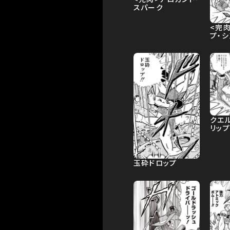
スパーク
<完
プ・シ
クエ
リップ
玉砕ドロップ