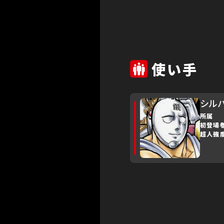
使い手
シル
所属
初登場
超人強