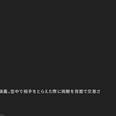
ド）奥義。空中で相手をとらえた際に両腕を背面で交差さ