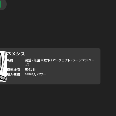
ネメシス
所属
完璧・無量大数軍（パーフェクト・ラージナンバー
ズ）
初登場巻
第41巻
超人強度
6800万パワー