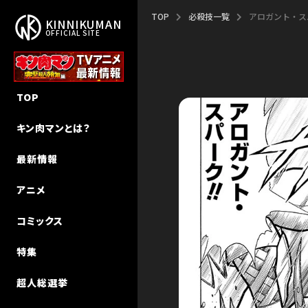
TOP
必殺技一覧
アロガント・ス
KINNIKUMAN
OFFICIAL SITE
作品概要
新作アニメ「完璧超人始祖編」
新刊
NEW STORY
TOP
作者・ゆでたまご先生
エピソード
キン肉マン
キン肉マンⅡ世 追っかけW連載
キン肉マンとは？
ストーリー
声優キャスト
キン肉マンII世
超人特集
最新情報
超人検索
MUSIC
キン肉マンII世 究極の超人タッグ
インタビュー
アニメ
MUSIC（Season 2）
その他
キン肉マン教室
コミックス
初代アニメ キン⾁マン
特集
初代アニメ キン⾁マン キン⾁星
技検索
超人総選挙