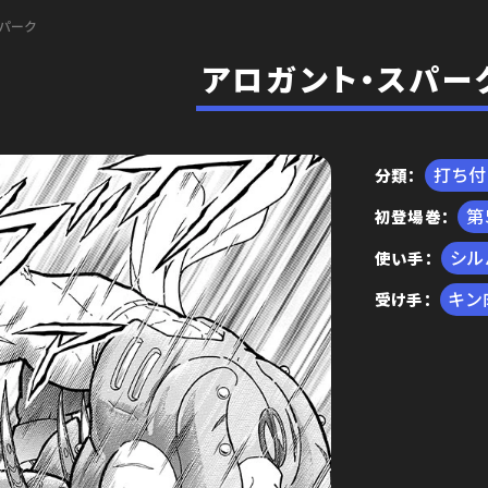
パーク
アロガント・スパー
打ち
分類
初登場巻
編
シル
使い手
キン
受け手
王位争奪編