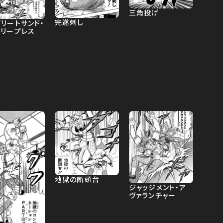
三角投げ
完遂刺し
リートサンド・
タリープレス
地獄の断頭台
ジャッジメント・ア
ヴァランチャー