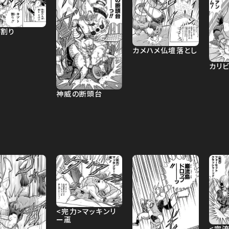
ト割り
カメハメ仏壇落とし
カリ
神威の断頭台
<完力>マッキンリ
ー颪
<完流