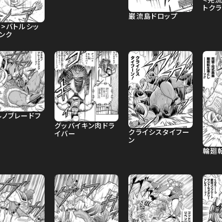
トク
巌流島ドロップ
肉>バトルシッ
ンク
ルノブレードフ
グッバイキン肉ドラ
クライシスタイフー
イバー
ン
輪廻