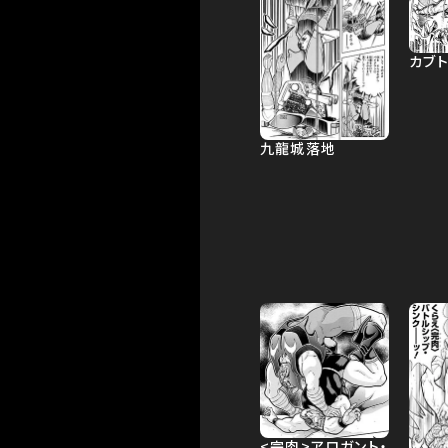
カブ
九龍城落地
<完肉>アロガント・