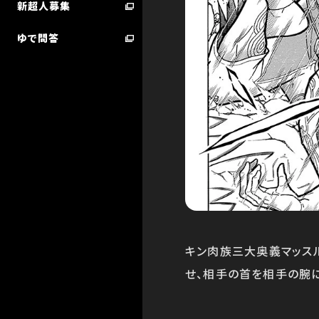
新超人募集
ゆで問答
超人検索／技検索 ランキング
STARTER BOOK
キン肉族三大奥義マッスル
せ、相手の首を相手の腕