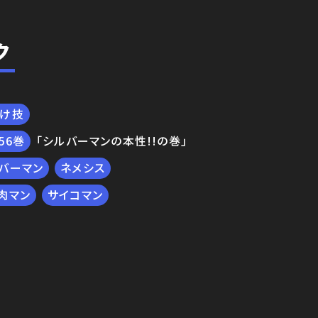
ク
付け技
56
「シルバーマンの本性!!の巻」
バーマン
ネメシス
肉マン
サイコマン