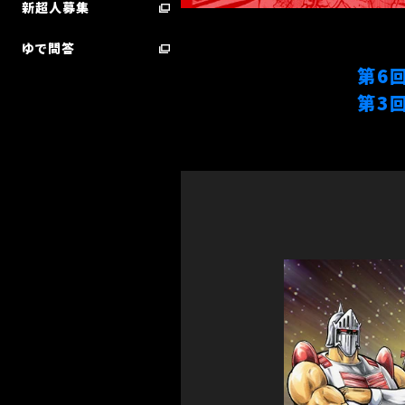
新超人募集
ゆで問答
第6
第3
超人検索／技検索 ランキング
STARTER BOOK