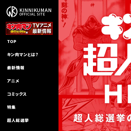
KINNIKUMAN
OFFICIAL SITE
作品概要
新作アニメ「完璧超人始祖編」
新刊
NEW STORY
TOP
作者・ゆでたまご先生
エピソード
キン肉マン
キン肉マンⅡ世 追っかけW連載
キン肉マンとは？
ストーリー
声優キャスト
キン肉マンII世
超人特集
最新情報
超人検索
MUSIC
キン肉マンII世 究極の超人タッグ
インタビュー
アニメ
MUSIC（Season 2）
その他
キン肉マン教室
コミックス
初代アニメ キン⾁マン
特集
初代アニメ キン⾁マン キン⾁星
技検索
超人総選挙