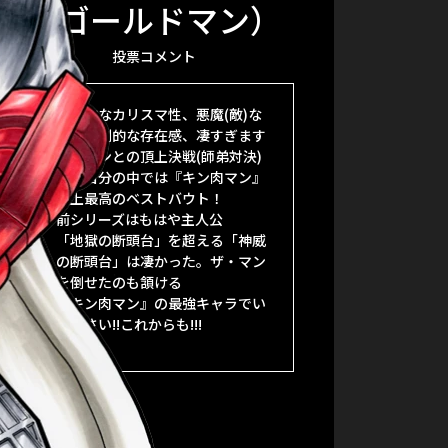
（ゴールドマン）
投票コメント
絶対的なカリスマ性、悪魔(敵)な
のに圧倒的な存在感、凄すぎます
ザ・マンとの頂上決戦(師弟対決)
は、自分の中では『キン肉マン』
史上最高のベストバウト！
前シリーズはもはや主人公
「地獄の断頭台」を超える「神威
の断頭台」は凄かった。ザ・マン
を倒せたのも頷ける
『キン肉マン』の最強キャラでい
て下さい!!これからも!!!