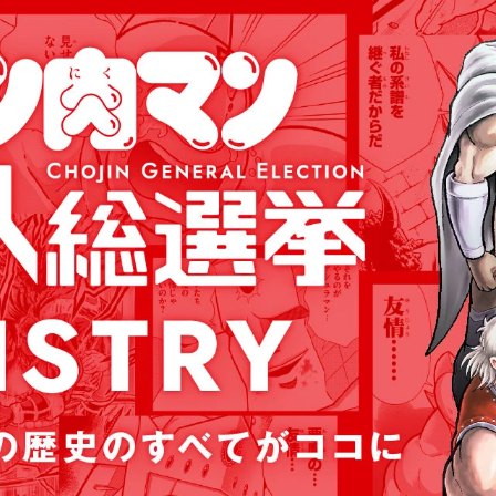
編
王位争奪編