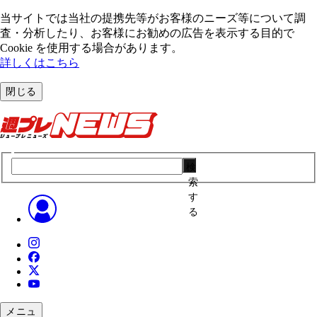
当サイトでは当社の提携先等がお客様のニーズ等について調
査・分析したり、お客様にお勧めの広告を表⽰する⽬的で
Cookie を使⽤する場合があります。
詳しくはこちら
閉じる
検
索
す
る
メニュ