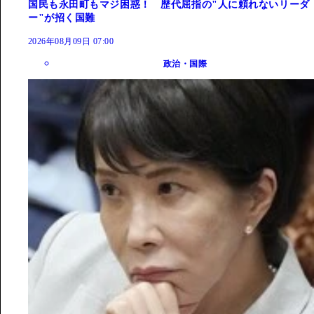
国民も永田町もマジ困惑！ 歴代屈指の"人に頼れないリーダ
ー"が招く国難
2026年08月09日 07:00
政治・国際