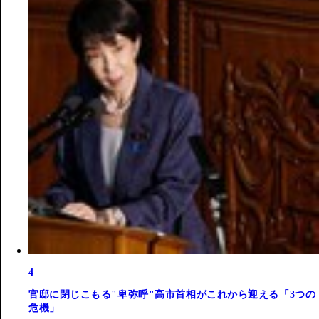
4
官邸に閉じこもる"卑弥呼"高市首相がこれから迎える「3つの
危機」