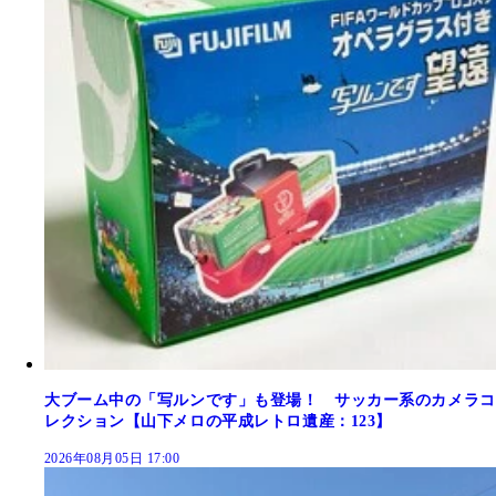
大ブーム中の「写ルンです」も登場！ サッカー系のカメラコ
レクション【山下メロの平成レトロ遺産：123】
2026年08月05日 17:00