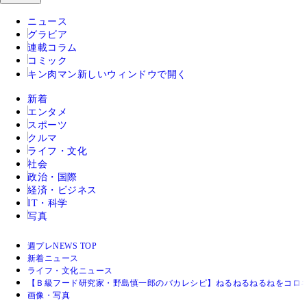
ニュース
グラビア
連載コラム
コミック
キン肉マン
新しいウィンドウで開く
新着
エンタメ
スポーツ
クルマ
ライフ・文化
社会
政治・国際
経済・ビジネス
IT・科学
写真
週プレNEWS TOP
新着ニュース
ライフ・文化ニュース
【Ｂ級フード研究家・野島慎一郎のバカレシピ】ねるねるねるねをコロ
画像・写真