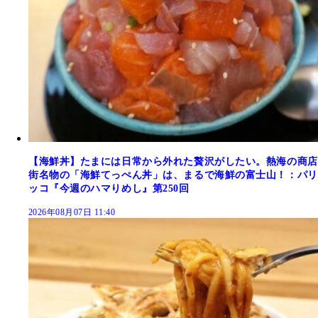
【海鮮丼】たまには日常から外れた贅沢がしたい。熱海の商店
街名物の「海鮮てっぺん丼」は、まるで海鮮の富士山！：パリ
ッコ『今週のハマりめし』第250回
2026年08月07日 11:40