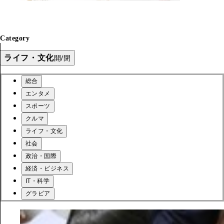
Category
ライフ・文化
開/閉
総合
エンタメ
スポーツ
クルマ
ライフ・文化
社会
政治・国際
経済・ビジネス
IT・科学
グラビア