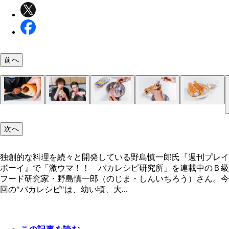
前へ
（２）食べる！ 抜いたチョコクリームはもったい
（３）練る！ 「ねるねるねるね」を錬成。５個分
（４）入れる！ 空洞になったコロネに錬成した「
（５）完成！ 「ねるねるころね」
（１）抜く！ コロネを焼くところから作るのは大
のでそのまま食べてしまおう。コロネの形を崩さず
るねるねをまとめて練る「大人練り」が快感である
ねるねるね」を入れて完成。３０年以上にわたって
ので、市販のチョココロネを用意。スプーンを使っ
次へ
ほうからチョコクリームを取り出すのは意外と難易
０年昔から変わらず、練れば練るほど色が変わり、
て舐める以外に食べ方が存在しなかったのが不思議
身に詰まったチョコを抜いていく。気分は「池の水
高い。丁寧に食べ進めよう
やってつけると、ウマい！
らい、パンとの相性が、イイ！
ぶ抜く大作戦」だ
独創的な料理を続々と開発している野島慎一郎氏『週刊プレイ
ボーイ』で「激ウマ！！ バカレシピ研究所」を連載中のＢ級
独創的な料理を続々と開発している野島慎一郎氏
フード研究家・野島慎一郎（のじま・しんいちろう）さん。今
回の"バカレシピ"は、幼い頃、大...