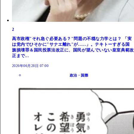
2
高市政権"それ急ぐ必要ある？"問題の不穏な力学とは？ 「実
は党内でひそかに"サナエ離れ"が......」。テキトーすぎる国
旗損壊罪＆国民投票法改正に、国民が望んでいない皇室典範改
正まで...
2026年06月28日 07:00
政治・国際