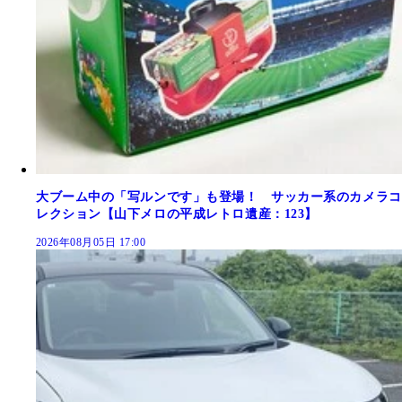
大ブーム中の「写ルンです」も登場！ サッカー系のカメラコ
レクション【山下メロの平成レトロ遺産：123】
2026年08月05日 17:00