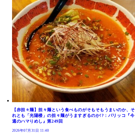
【赤担々麺】担々麺という食べものがそもそもうまいのか、そ
れとも「光陽楼」の担々麺がうますぎるのか!?：パリッコ『今
週のハマりめし』第249回
2026年07月31日 11:40