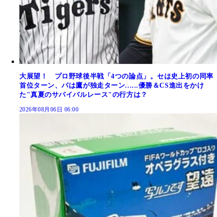
大展望！ プロ野球後半戦「4つの論点」。セは史上初の同率
首位ターン、パは鷹が独走ターン......優勝＆CS進出をかけ
た"真夏のサバイバルレース"の行方は？
2026年08月06日 06:00