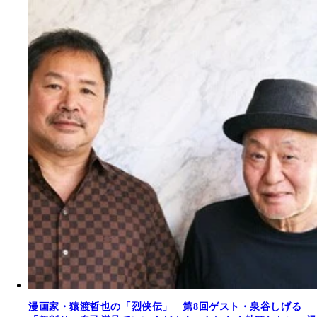
漫画家・猿渡哲也の「烈侠伝」 第8回ゲスト・泉谷しげる