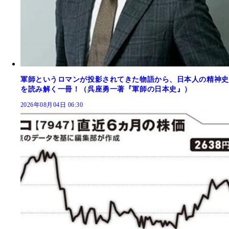
軍師というロマンが投影されてきた物語から、日本人の精神史
を読み解く一冊！（呉座勇一著『軍師の日本史』）
2026年08月04日 06:30