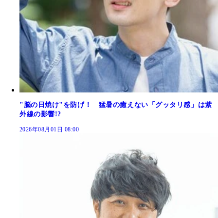
"脳の日焼け"を防げ！ 猛暑の癒えない「グッタリ感」は紫
外線の影響!?
2026年08月01日 08:00