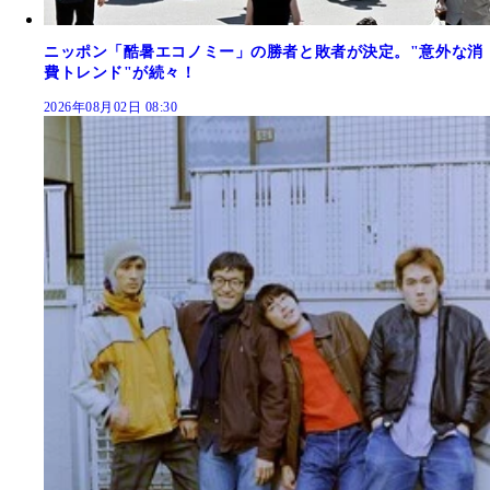
ニッポン「酷暑エコノミー」の勝者と敗者が決定。"意外な消
費トレンド"が続々！
2026年08月02日 08:30