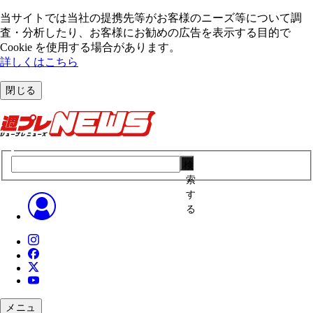
当サイトでは当社の提携先等がお客様のニーズ等について調
査・分析したり、お客様にお勧めの広告を表⽰する⽬的で
Cookie を使⽤する場合があります。
詳しくはこちら
閉じる
検
索
す
る
メニュ