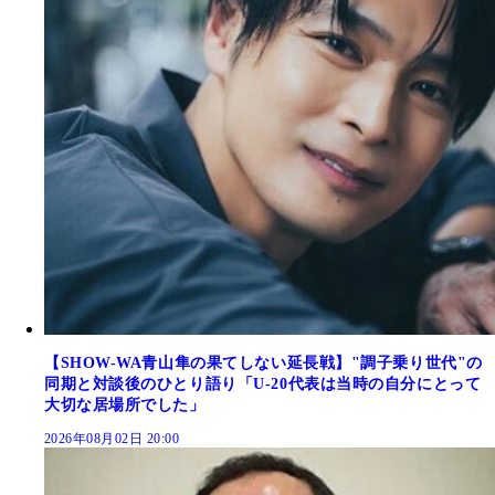
【SHOW-WA青山隼の果てしない延長戦】"調子乗り世代"の
同期と対談後のひとり語り「U-20代表は当時の自分にとって
大切な居場所でした」
2026年08月02日 20:00