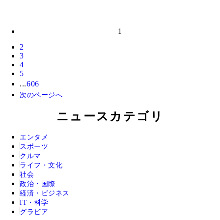
1
2
3
4
5
...
606
次のページへ
ニュースカテゴリ
エンタメ
スポーツ
クルマ
ライフ・文化
社会
政治・国際
経済・ビジネス
IT・科学
グラビア