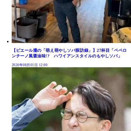
【ピエール瀧の「萌え萌やしソバ探訪録」】27杯目「ペペロ
ンチーノ風醤油味!? ハワイアンスタイルのもやしソバ」
2026年08月01日 12:00