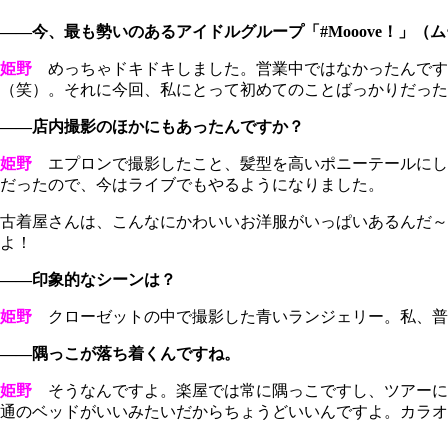
――今、最も勢いのあるアイドルグループ「#Mooove！」
姫野
めっちゃドキドキしました。営業中ではなかったんです
（笑）。それに今回、私にとって初めてのことばっかりだった
――店内撮影のほかにもあったんですか？
姫野
エプロンで撮影したこと、髪型を高いポニーテールにし
だったので、今はライブでもやるようになりました。
古着屋さんは、こんなにかわいいお洋服がいっぱいあるんだ～
よ！
――印象的なシーンは？
姫野
クローゼットの中で撮影した青いランジェリー。私、普
――隅っこが落ち着くんですね。
姫野
そうなんですよ。楽屋では常に隅っこですし、ツアーに
通のベッドがいいみたいだからちょうどいいんですよ。カラオ