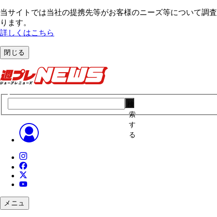
当サイトでは当社の提携先等がお客様のニーズ等について調査・
ります。
詳しくはこちら
閉じる
検
索
す
る
メニュ