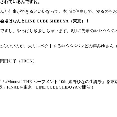
されているんですね。
んと仕事ができるといいなって。本当に仲良しで、寝るのもお
はなんとLINE CUBE SHIBUYA（東京）！
すし、やっぱり緊張しちゃいます。8月に先輩の#ババババン
したらいいのか、大リスペクトする#ババババンビの岸みゆさん（
岡田知子（TRON）
ooove! THE ムーブメント 10th. 姫野ひなの生誕祭」を東京・
電鉄」FINALを東京・LINE CUBE SHIBUYAで開催！