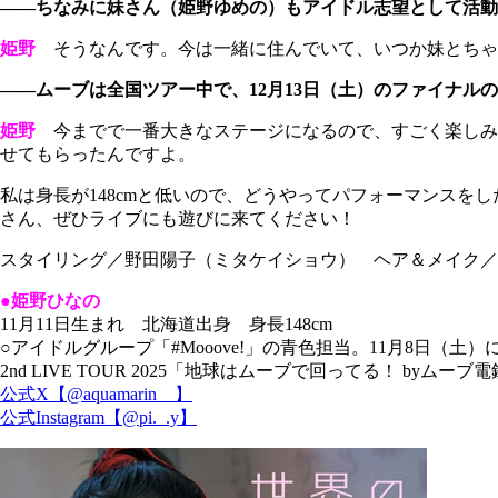
――ちなみに妹さん（姫野ゆめの）もアイドル志望として活動
姫野
そうなんです。今は一緒に住んでいて、いつか妹とちゃ
――ムーブは全国ツアー中で、12月13日（土）のファイナルの会場
姫野
今までで一番大きなステージになるので、すごく楽しみで
せてもらったんですよ。
私は身長が148cmと低いので、どうやってパフォーマンスを
さん、ぜひライブにも遊びに来てください！
スタイリング／野田陽子（ミタケイショウ） ヘア＆メイク／
●姫野ひなの
11月11日生まれ 北海道出身 身長148cm
○アイドルグループ「#Mooove!」の青色担当。11月8日（土）に「#M
2nd LIVE TOUR 2025「地球はムーブで回ってる！ byムーブ
公式X【@aquamarin__】
公式Instagram【@pi._.y】