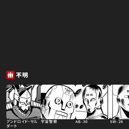
不明
アンドロイド・サル
宇宙警察
AB-30
SW-26
ダート