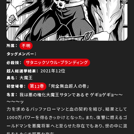
ゆで問答
不明
所属
タッグメンバー
サタニックソウル・ブランディング
必殺技
12位
超人総選挙結果
大魔王
異名
12
「完全無血超人の巻」
初登場巻
我は悪の権化大魔王サタンであるぞ ゲギョゲギョ～～
名言
～～～ッ
力を求めるバッファローマンと血の契約を結び、結果として
1000万パワーを得るきっかけとなった。また、復讐に燃えるゴ
ールドマンを悪魔将軍へと至らせた存在でもあり、世の中に混
乱をもたらす邪悪な存在。