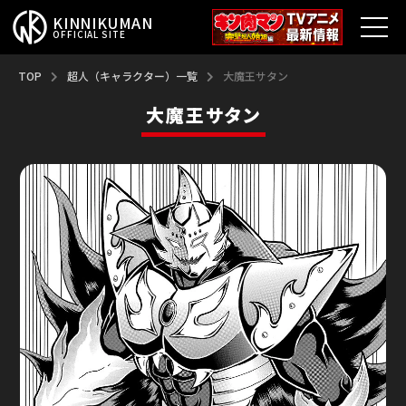
KINNIKUMAN
OFFICIAL SITE
TOP
TOP
超人（キャラクター）一覧
大魔王サタン
大魔王サタン
キン肉マンとは？
最新情報
アニメ
コミックス
特集
超人総選挙
新超人募集