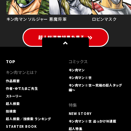
キン肉マン ソルジャー
悪魔将軍
ロビンマスク
超人総選挙結果を見る
TOP
コミックス
キン肉マン
キン肉マンとは？
キン肉マンⅡ世
作品概要
キン肉マンⅡ世～究極の超人タッグ
作者・ゆでたまご先生
編～
ストーリー
超人検索
特集
技検索
NEW STORY
超人検索／技検索 ランキング
キン肉マンⅡ世 追っかけW連載
STARTER BOOK
超人特集