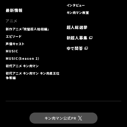
インタビュー
最新情報
キン肉マン教室
アニメ
超人総選挙
新作アニメ「完璧超人始祖編」
エピソード
新超人募集
声優キャスト
ゆで問答
MUSIC
MUSIC（Season 2）
初代アニメ キン⾁マン
初代アニメ キン⾁マン キン⾁星王位
争奪編
キン肉マン公式PR