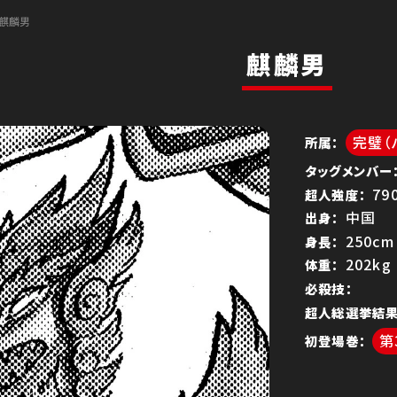
麒麟男
麒麟男
完璧（
所属
タッグメンバー
79
超人強度
編
中国
出身
250cm
身長
202kg
体重
必殺技
超人総選挙結
王位争奪編
初登場巻