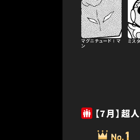
マグニチュードⅠマ
ミス
ン
【7月】超人