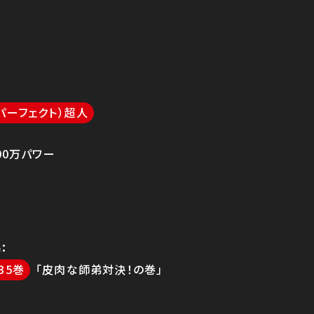
パーフェクト）超人
00万パワー
果
35
「皮肉な師弟対決！の巻」