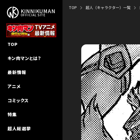
TOP
超人（キャラクター）一覧
KINNIKUMAN
OFFICIAL SITE
作品概要
新作アニメ「完璧超人始祖編」
新刊
NEW STORY
TOP
作者・ゆでたまご先生
エピソード
キン肉マン
キン肉マンⅡ世 追っかけW連載
キン肉マンとは？
ストーリー
声優キャスト
キン肉マンII世
超人特集
最新情報
超人検索
MUSIC
キン肉マンII世 究極の超人タッグ
インタビュー
アニメ
MUSIC（Season 2）
その他
キン肉マン教室
コミックス
初代アニメ キン⾁マン
特集
初代アニメ キン⾁マン キン⾁星
技検索
超人総選挙