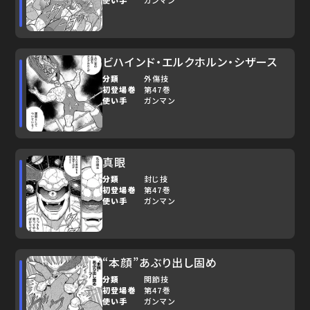
ビハインド・エルクホルン・シザース
分類
外傷技
初登場巻
第47巻
使い手
ガンマン
真眼
分類
封じ技
初登場巻
第47巻
使い手
ガンマン
“本顔”あぶり出し固め
分類
関節技
初登場巻
第47巻
使い手
ガンマン