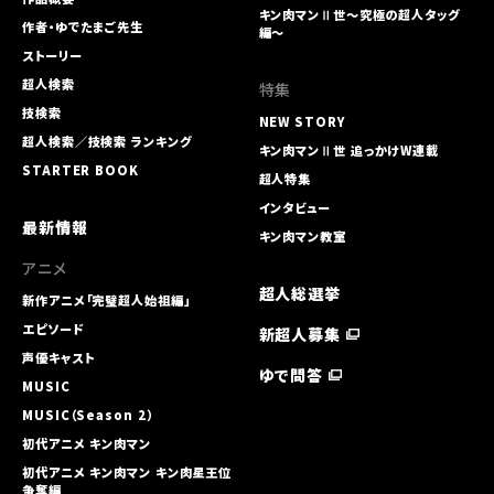
キン肉マンⅡ世～究極の超人タッグ
作者・ゆでたまご先生
編～
ストーリー
超人検索
特集
技検索
NEW STORY
超人検索／技検索 ランキング
キン肉マンⅡ世 追っかけW連載
STARTER BOOK
超人特集
インタビュー
最新情報
キン肉マン教室
アニメ
超人総選挙
新作アニメ「完璧超人始祖編」
エピソード
新超人募集
声優キャスト
ゆで問答
MUSIC
MUSIC（Season 2）
初代アニメ キン⾁マン
初代アニメ キン⾁マン キン⾁星王位
争奪編