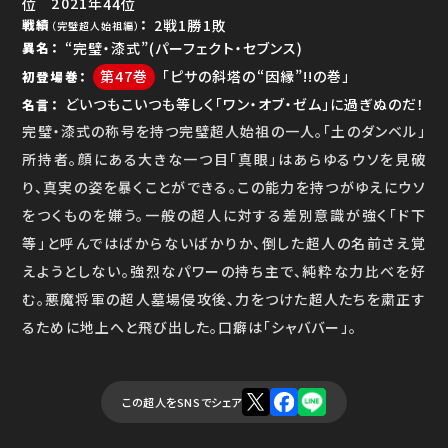
位
44位
2戦1勝1敗
戦績
（完璧超人始祖編）
“完璧・漆式”(パーフェクト・セブンス)
異名
47
「ピサの斜塔の“因縁”!!の巻」
初登場巻
どいつもこいつも等しく「ワン・オブ・ゼム」に過ぎぬのだ！
名言
完璧・漆式の称号を持つ完璧超人始祖の一人。「土のダンベル」
所持者。顔にある大きな一つ目「真眼」はあらゆるウソを見破
り、真実の姿を暴くことができる。この能力を持つがゆえにウソ
をつくものを嫌う。一般の超人に対する差別意識が強く「ド下
等」と呼んではばからないばかりか、倒した超人の名前さえ覚
えようとしない。強烈なパワーの持ち主で、純粋な力比べを好
む。悪魔将軍の超人墓場侵攻後、力をつけた超人たちを粛正す
るために地上へと飛び出した。口癖は「シャババー」。
この超人をSNSでシェア