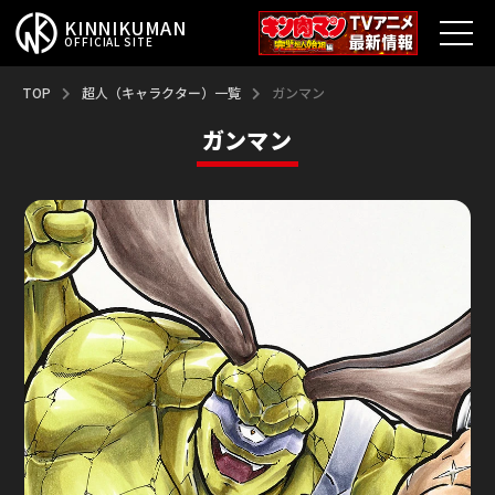
KINNIKUMAN
OFFICIAL SITE
TOP
TOP
超人（キャラクター）一覧
ガンマン
ガンマン
キン肉マンとは？
最新情報
アニメ
コミックス
特集
超人総選挙
新超人募集