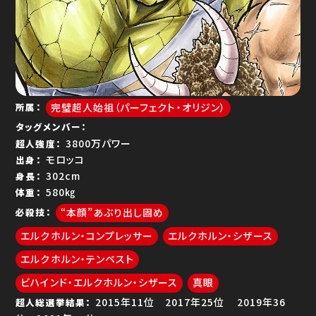
ゆで問答
完璧超人始祖（パーフェクト・オリジン）
所属
タッグメンバー
3800万パワー
超人強度
モロッコ
出身
302cm
身長
580㎏
体重
“本顔”あぶり出し固め
必殺技
エルクホルン・コンプレッサー
エルクホルン・シザース
エルクホルン・テンペスト
ビハインド・エルクホルン・シザース
真眼
11位
25位
36
超人総選挙結果