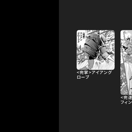
<完掌>アイアング
ローブ
<完
フィン