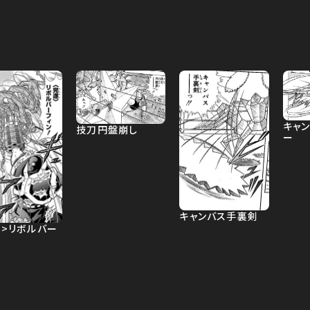
キャ
技刀円盤崩し
ー
キャンバス手裏剣
遂>リボルバー