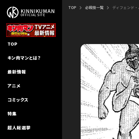
TOP
必殺技一覧
ディフェンド・
KINNIKUMAN
OFFICIAL SITE
作品概要
新作アニメ「完璧超人始祖編」
新刊
NEW STORY
TOP
作者・ゆでたまご先生
エピソード
キン肉マン
キン肉マンⅡ世 追っかけW連載
キン肉マンとは？
ストーリー
声優キャスト
キン肉マンII世
超人特集
最新情報
超人検索
MUSIC
キン肉マンII世 究極の超人タッグ
インタビュー
アニメ
MUSIC（Season 2）
その他
キン肉マン教室
コミックス
初代アニメ キン⾁マン
特集
初代アニメ キン⾁マン キン⾁星
技検索
超人総選挙