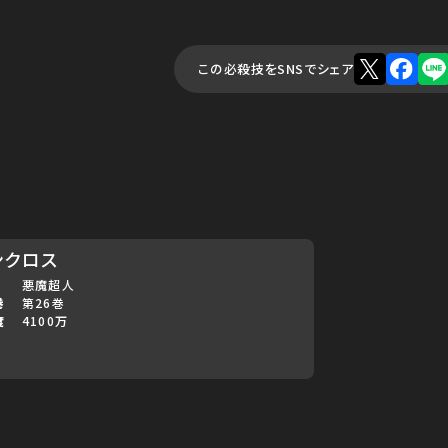
この必殺技をSNSでシェア
ンクロス
悪魔超人
巻
第26巻
度
4100万