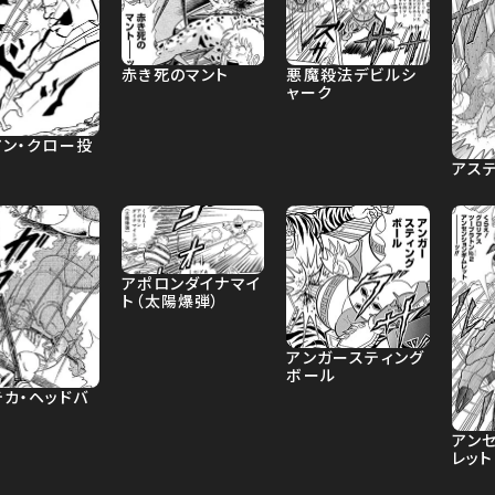
悪魔殺法デビルシ
赤き死のマント
ャーク
アン・クロー投
アス
アポロンダイナマイ
ト（太陽爆弾）
アンガースティング
ボール
テカ・ヘッドバ
アン
レット