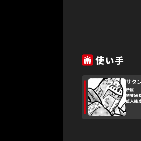
使い手
サタ
所属
初登場
超人強