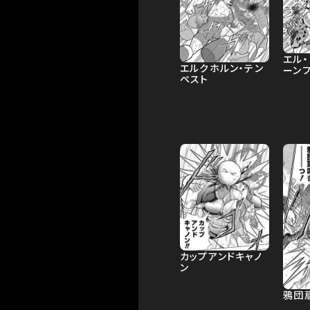
エル・
エルクホルン・テン
ーン
ペスト
カップアンドキャノ
ン
鴉団