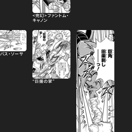
<完幻>ファントム・
キャノン
ンバス・ソーサ
“巨握の掌”