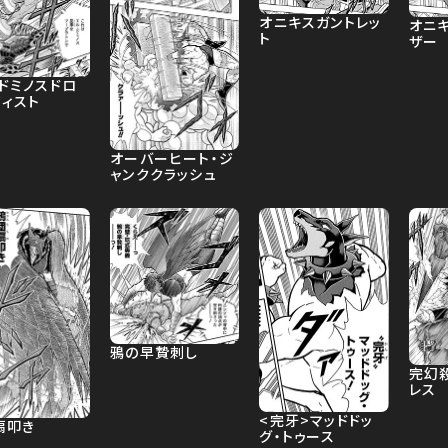
オニキスガントレッ
オニ
ト
ザー
ドミノスドロ
フィスト
オーバーヒート・ジ
ャンククラッシュ
鴉の早贄刺し
完幻
レス
<完牙>マッドドッ
扇叩き
グ・トゥース