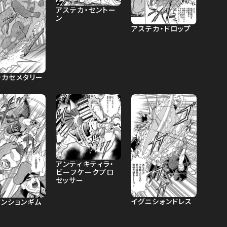
アステカ・セントー
ン
アステカ・ドロップ
テカセメタリー
アンティキティラ・
ビーフケークプロ
セッサー
イグニシォンドレス
センションギム