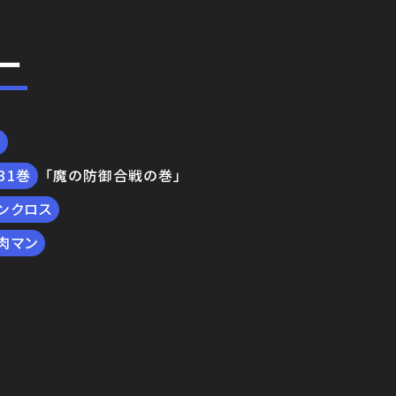
ー
技
31
「魔の防御合戦の巻」
ンクロス
肉マン