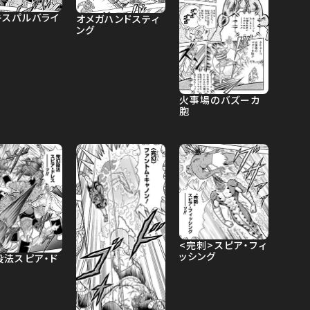
キスパルバライ
オメガハンドスティ
ング
火事場のバズーカ
胞
<完刺>スピア・フィ
ッシング
殺法スピア・ド