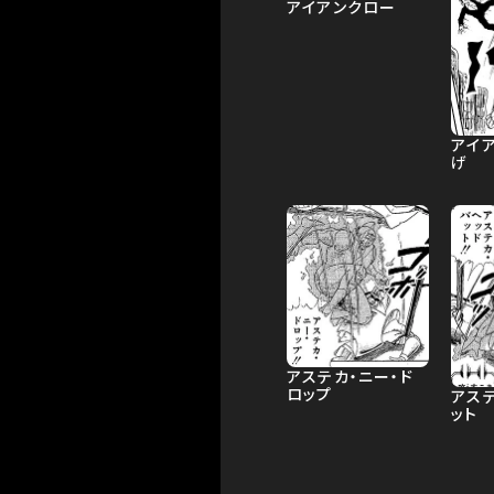
アイアンクロー
アイ
げ
アステカ・ニー・ド
ロップ
アス
ット