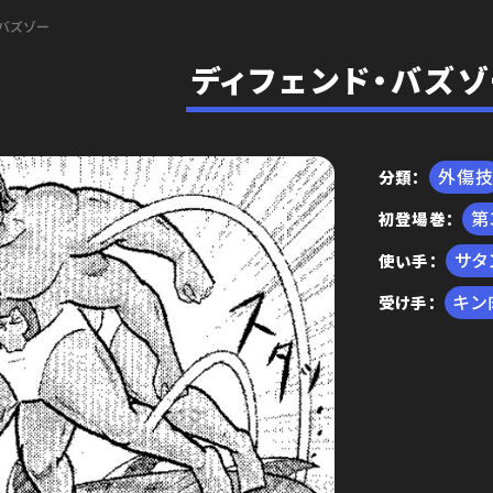
バズゾー
ディフェンド・バズゾ
外傷
分類
初登場巻
編
サタ
使い手
キン
受け手
王位争奪編