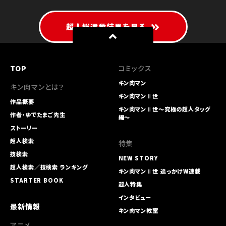
超人総選挙結果を見る
TOP
コミックス
キン肉マン
キン肉マンとは？
キン肉マンⅡ世
作品概要
キン肉マンⅡ世～究極の超人タッグ
作者・ゆでたまご先生
編～
ストーリー
超人検索
特集
技検索
NEW STORY
超人検索／技検索 ランキング
キン肉マンⅡ世 追っかけW連載
STARTER BOOK
超人特集
インタビュー
最新情報
キン肉マン教室
アニメ