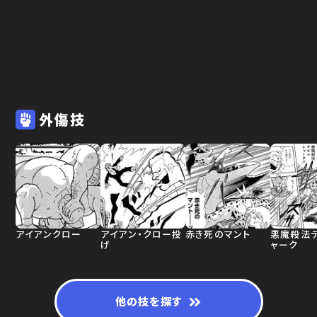
外傷技
アイアンクロー
アイアン・クロー投
赤き死のマント
悪魔殺法
げ
ャーク
他の技を探す