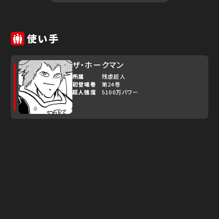
使い手
ザ・ホークマン
所属
残虐超人
初登場巻
第24巻
超人強度
5100万パワー