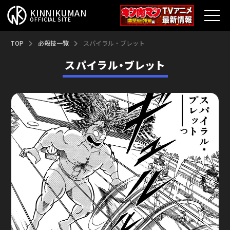
KINNIKUMAN
OFFICIAL SITE
TOP
TOP
必殺技一覧
スパイラル・ブレット
スパイラル・ブレット
キン肉マンとは？
最新情報
アニメ
コミックス
特集
超人総選挙
新超人募集