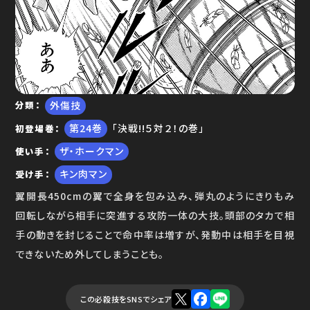
ゆで問答
外傷技
分類
24
「決戦!!５対２！の巻」
初登場巻
ザ・ホークマン
使い手
キン肉マン
受け手
翼開長450cmの翼で全身を包み込み、弾丸のようにきりもみ
回転しながら相手に突進する攻防一体の大技。頭部のタカで相
手の動きを封じることで命中率は増すが、発動中は相手を目視
できないため外してしまうことも。
この必殺技をSNSでシェア