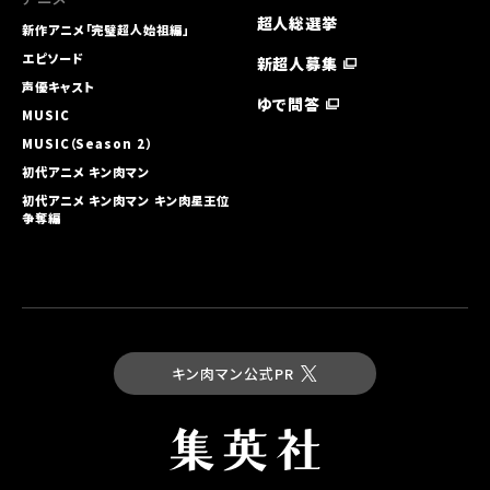
超人総選挙
新作アニメ「完璧超人始祖編」
エピソード
新超人募集
声優キャスト
ゆで問答
MUSIC
MUSIC（Season 2）
初代アニメ キン⾁マン
初代アニメ キン⾁マン キン⾁星王位
争奪編
キン肉マン公式PR
最新コミックス