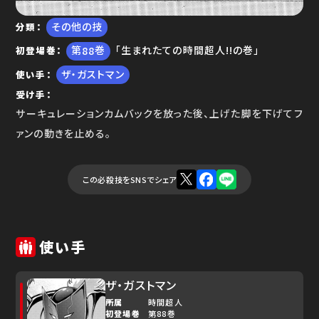
その他の技
分類
ゆで問答
88
「生まれたての時間超人!!の巻」
初登場巻
ザ・ガストマン
使い手
受け手
サーキュレーションカムバックを放った後、上げた脚を下げてフ
ァンの動きを止める。
この必殺技をSNSでシェア
使い手
ザ・ガストマン
所属
時間超人
初登場巻
第88巻