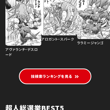
アロガント・スパーク
ララミージャンゴ
アヴァランチ・デスロ
ード
技検索ランキングを見る
超人総選挙BEST5