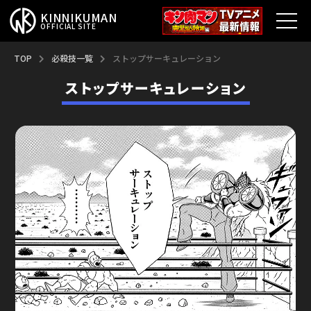
KINNIKUMAN
OFFICIAL SITE
TOP
TOP
必殺技一覧
ストップサーキュレーション
ストップサーキュレーション
キン肉マンとは？
最新情報
アニメ
コミックス
特集
超人総選挙
新超人募集