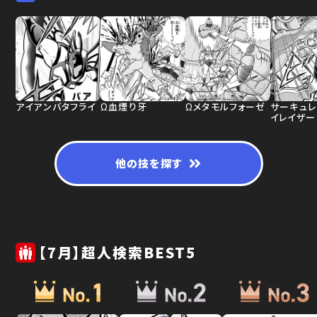
アイアンバタフライ
Ω血煙り牙
Ωメタモルフォーゼ
サーキュレ
イレイザー
他の技を探す
【7月】超人検索BEST5