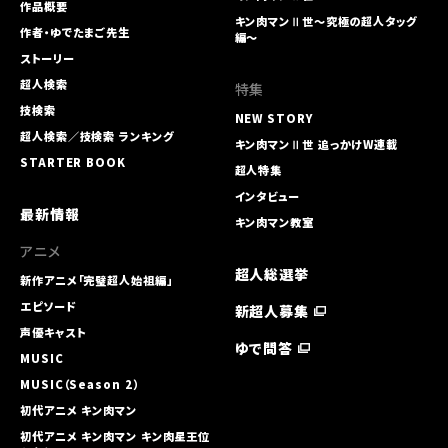
作品概要
キン肉マンⅡ世～究極の超人タッグ
作者・ゆでたまご先生
編～
ストーリー
超人検索
特集
技検索
NEW STORY
超人検索／技検索 ランキング
キン肉マンⅡ世 追っかけW連載
STARTER BOOK
超人特集
インタビュー
最新情報
キン肉マン教室
アニメ
超人総選挙
新作アニメ「完璧超人始祖編」
エピソード
新超人募集
声優キャスト
ゆで問答
MUSIC
MUSIC（Season 2）
初代アニメ キン⾁マン
初代アニメ キン⾁マン キン⾁星王位