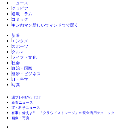
ニュース
グラビア
連載コラム
コミック
キン肉マン
新しいウィンドウで開く
新着
エンタメ
スポーツ
クルマ
ライフ・文化
社会
政治・国際
経済・ビジネス
IT・科学
写真
週プレNEWS TOP
新着ニュース
IT・科学ニュース
有事に備えよ!! 「クラウドストレージ」の安全活用テクニック
画像・写真