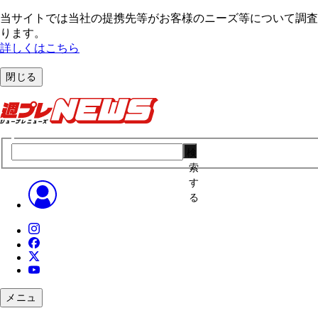
当サイトでは当社の提携先等がお客様のニーズ等について調査・
ります。
詳しくはこちら
閉じる
検
索
す
る
メニュ