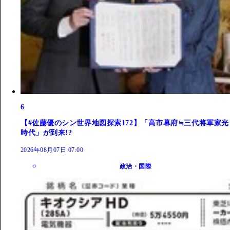
6
【#佐藤優のシン世界地図探索172】「高市幕府≒三代将軍家光
時代」が到来!?
2026年08月07日 07:00
政治・国際