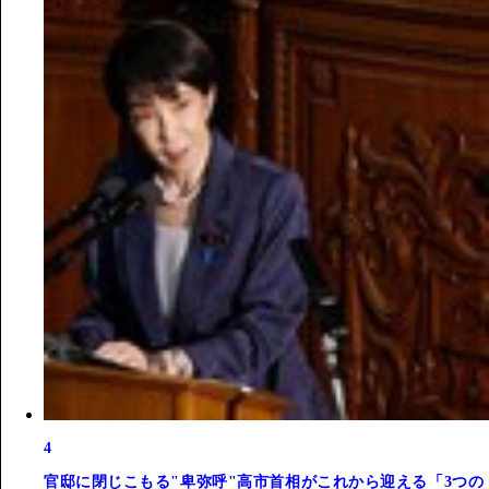
4
官邸に閉じこもる"卑弥呼"高市首相がこれから迎える「3つの