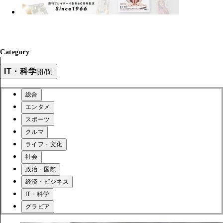
Category
IT・科学
開/閉
総合
エンタメ
スポーツ
クルマ
ライフ・文化
社会
政治・国際
経済・ビジネス
IT・科学
グラビア