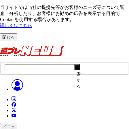
当サイトでは当社の提携先等がお客様のニーズ等について調
査・分析したり、お客様にお勧めの広告を表⽰する⽬的で
Cookie を使⽤する場合があります。
詳しくはこちら
閉じる
検
索
す
る
メニュ