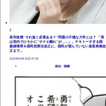
2
高市政権"それ急ぐ必要ある？"問題の不穏な力学とは？ 「実
は党内でひそかに"サナエ離れ"が......」。テキトーすぎる国
旗損壊罪＆国民投票法改正に、国民が望んでいない皇室典範改
正まで...
2026年06月28日 07:00
政治・国際