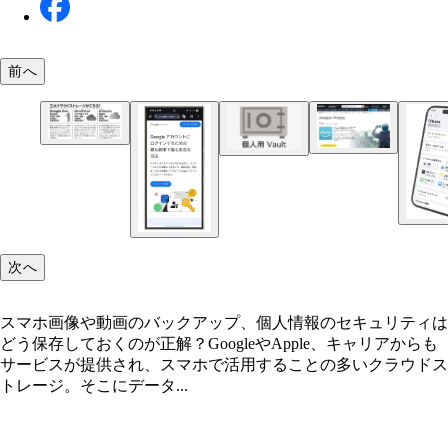
前へ
アマゾンのプライム会員（月額600円）なら無料で
OneDriveはよりセキュリティレベルの高い「個人用
きる画像専用のオンラインストレージ「Amazon
Vault」を用意。指紋、顔認証、SMSコードなどで
Photos」。画像を無制限で保存できる神サービス
を解除でき、身分証明書なども安全に保管できる
次へ
スマホ画像や動画のバックアップ、個人情報のセキュリティは
どう保存しておくのが正解？GoogleやApple、キャリアからも
サービスが提供され、スマホで活用することの多いクラウドス
トレージ。そこにデータ...