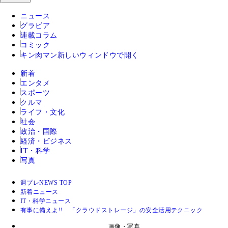
ニュース
グラビア
連載コラム
コミック
キン肉マン
新しいウィンドウで開く
新着
エンタメ
スポーツ
クルマ
ライフ・文化
社会
政治・国際
経済・ビジネス
IT・科学
写真
週プレNEWS TOP
新着ニュース
IT・科学ニュース
有事に備えよ!! 「クラウドストレージ」の安全活用テクニック
画像・写真