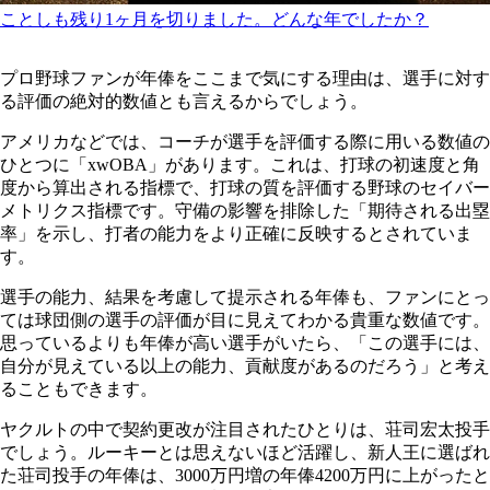
ことしも残り1ヶ月を切りました。どんな年でしたか？
プロ野球ファンが年俸をここまで気にする理由は、選手に対す
る評価の絶対的数値とも言えるからでしょう。
アメリカなどでは、コーチが選手を評価する際に用いる数値の
ひとつに「xwOBA」があります。これは、打球の初速度と角
度から算出される指標で、打球の質を評価する野球のセイバー
メトリクス指標です。守備の影響を排除した「期待される出塁
率」を示し、打者の能力をより正確に反映するとされていま
す。
選手の能力、結果を考慮して提示される年俸も、ファンにとっ
ては球団側の選手の評価が目に見えてわかる貴重な数値です。
思っているよりも年俸が高い選手がいたら、「この選手には、
自分が見えている以上の能力、貢献度があるのだろう」と考え
ることもできます。
ヤクルトの中で契約更改が注目されたひとりは、荘司宏太投手
でしょう。ルーキーとは思えないほど活躍し、新人王に選ばれ
た荘司投手の年俸は、3000万円増の年俸4200万円に上がったと