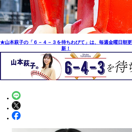
★山本萩子の「６－４－３を待ちわびて」は、毎週金曜日朝更
新！