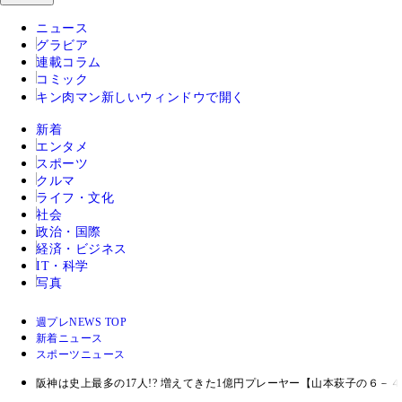
ニュース
グラビア
連載コラム
コミック
キン肉マン
新しいウィンドウで開く
新着
エンタメ
スポーツ
クルマ
ライフ・文化
社会
政治・国際
経済・ビジネス
IT・科学
写真
週プレNEWS TOP
新着ニュース
スポーツニュース
阪神は史上最多の17人!? 増えてきた1億円プレーヤー【山本萩子の６－４