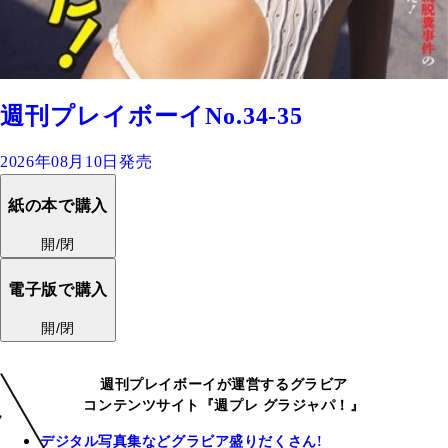
週刊プレイボーイNo.34-35
2026年08月10日発売
紙の本で購入
開/閉
電子版で購入
開/閉
週刊プレイボーイが運営するグラビア
コンテンツサイト『週プレ グラジャパ！』
デジタル写真集などグラビア盛りだくさん!