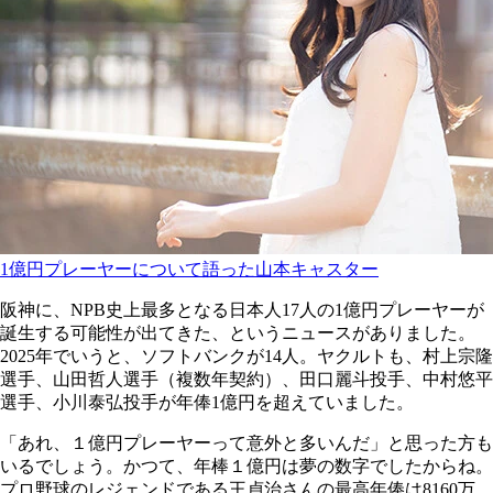
1億円プレーヤーについて語った山本キャスター
阪神に、NPB史上最多となる日本人17人の1億円プレーヤーが
誕生する可能性が出てきた、というニュースがありました。
2025年でいうと、ソフトバンクが14人。ヤクルトも、村上宗隆
選手、山田哲人選手（複数年契約）、田口麗斗投手、中村悠平
選手、小川泰弘投手が年俸1億円を超えていました。
「あれ、１億円プレーヤーって意外と多いんだ」と思った方も
いるでしょう。かつて、年棒１億円は夢の数字でしたからね。
プロ野球のレジェンドである王貞治さんの最高年俸は8160万