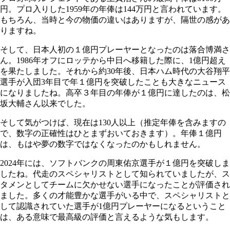
円。プロ入りした1959年の年俸は144万円と言われています。
もちろん、当時と今の物価の違いはありますが、隔世の感があ
りますね。
そして、日本人初の１億円プレーヤーとなったのは落合博満さ
ん。1986年オフにロッテから中日へ移籍した際に、1億円超え
を果たしました。それから約30年後、日本ハム時代の大谷翔平
選手が入団3年目で年１億円を突破したことも大きなニュース
になりましたね。高卒３年目の年俸が１億円に達したのは、松
坂大輔さん以来でした。
そして気がつけば、現在は130人以上（推定年俸を含みますの
で、数字の正確性はひとまずおいておきます）。年俸１億円
は、もはや夢の数字ではなくなったのかもしれません。
2024年には、ソフトバンクの周東佑京選手が１億円を突破しま
したね。代走のスペシャリストとして知られていましたが、ス
タメンとしてチームに欠かせない選手になったことが評価され
ました。多くの才能豊かな選手がいる中で、スペシャリストと
して認識されていた選手が1億円プレーヤーになるということ
は、ある意味で最高級の評価と言えるような気もします。