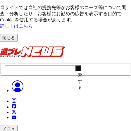
当サイトでは当社の提携先等がお客様のニーズ等について調
査・分析したり、お客様にお勧めの広告を表⽰する⽬的で
Cookie を使⽤する場合があります。
詳しくはこちら
閉じる
検
索
す
る
メニュ