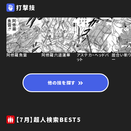
打撃技
阿修羅魚雷
阿修羅六道蓮華
アステカ・ヘッドバ
居合い斬
ット
ー
他の技を探す
【7月】超人検索BEST5