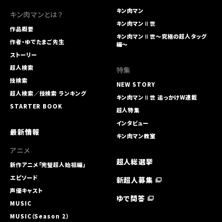
キン肉マン
キン肉マンとは？
キン肉マンⅡ世
作品概要
キン肉マンⅡ世～究極の超人タッグ
作者・ゆでたまご先生
編～
ストーリー
超人検索
特集
技検索
NEW STORY
超人検索／技検索 ランキング
キン肉マンⅡ世 追っかけW連載
STARTER BOOK
超人特集
インタビュー
最新情報
キン肉マン教室
アニメ
超人総選挙
新作アニメ「完璧超人始祖編」
エピソード
新超人募集
声優キャスト
ゆで問答
MUSIC
MUSIC（Season 2）