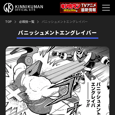
KINNIKUMAN
OFFICIAL SITE
TOP
TOP
必殺技一覧
パニッシュメントエングレイバー
パニッシュメントエングレイバー
キン肉マンとは？
最新情報
アニメ
コミックス
特集
超人総選挙
新超人募集