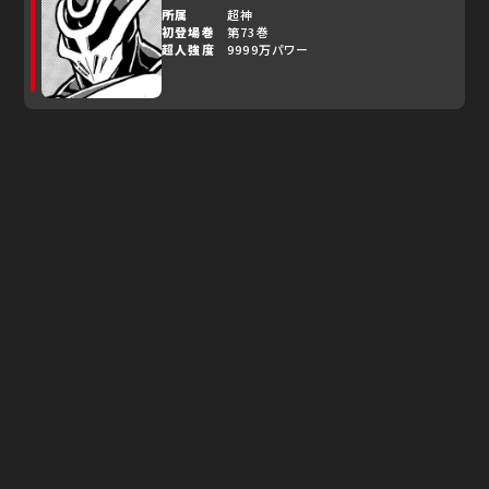
所属
超神
初登場巻
第73巻
超人強度
9999万パワー