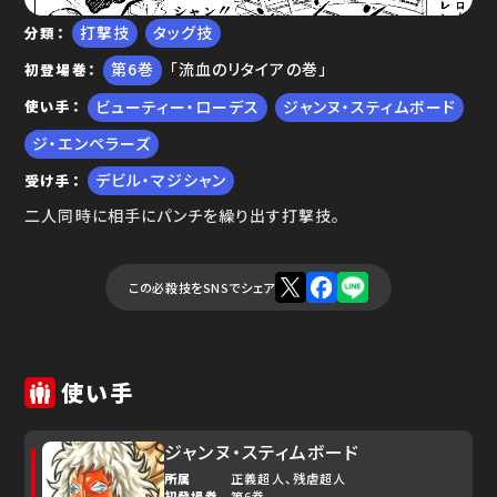
打撃技
タッグ技
分類
ゆで問答
6
「流血のリタイアの巻」
初登場巻
ビューティー・ローデス
ジャンヌ・スティムボード
使い手
ジ・エンペラーズ
デビル・マジシャン
受け手
二人同時に相手にパンチを繰り出す打撃技。
この必殺技をSNSでシェア
使い手
ジャンヌ・スティムボード
所属
正義超人
残虐超人
初登場巻
第6巻