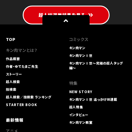
超人総選挙結果を見る
TOP
コミックス
キン肉マン
キン肉マンとは？
キン肉マンⅡ世
作品概要
キン肉マンⅡ世～究極の超人タッグ
作者・ゆでたまご先生
編～
ストーリー
超人検索
特集
技検索
NEW STORY
超人検索／技検索 ランキング
キン肉マンⅡ世 追っかけW連載
STARTER BOOK
超人特集
インタビュー
最新情報
キン肉マン教室
アニメ