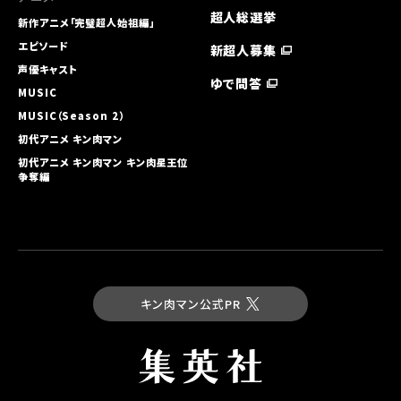
超人総選挙
新作アニメ「完璧超人始祖編」
エピソード
新超人募集
声優キャスト
ゆで問答
MUSIC
MUSIC（Season 2）
初代アニメ キン⾁マン
初代アニメ キン⾁マン キン⾁星王位
争奪編
キン肉マン公式PR
最新コミックス