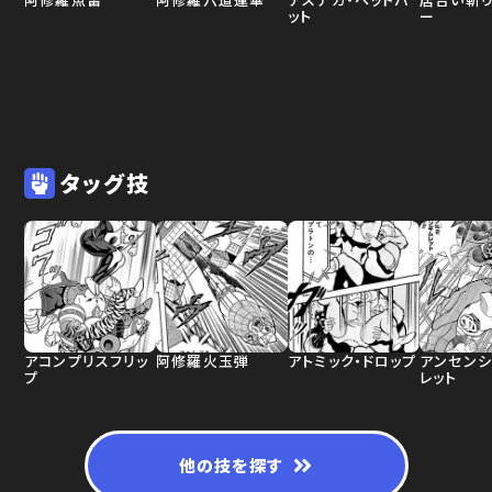
ット
ー
タッグ技
アコンプリスフリッ
阿修羅火玉弾
アトミック・ドロップ
アンセンシ
プ
レット
他の技を探す