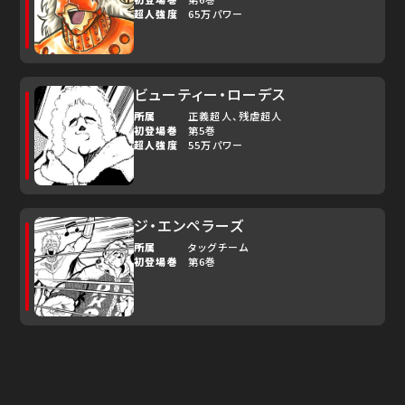
超人強度
65万パワー
ビューティー・ローデス
所属
正義超人
残虐超人
初登場巻
第5巻
超人強度
55万パワー
ジ・エンペラーズ
所属
タッグチーム
初登場巻
第6巻