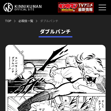
KINNIKUMAN
OFFICIAL SITE
TOP
TOP
必殺技一覧
ダブルパンチ
ダブルパンチ
キン肉マンとは？
最新情報
アニメ
コミックス
特集
超人総選挙
新超人募集