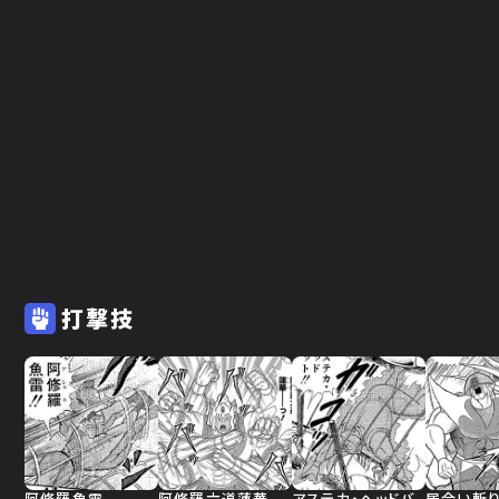
打撃技
阿修羅魚雷
阿修羅六道蓮華
アステカ・ヘッドバ
居合い斬