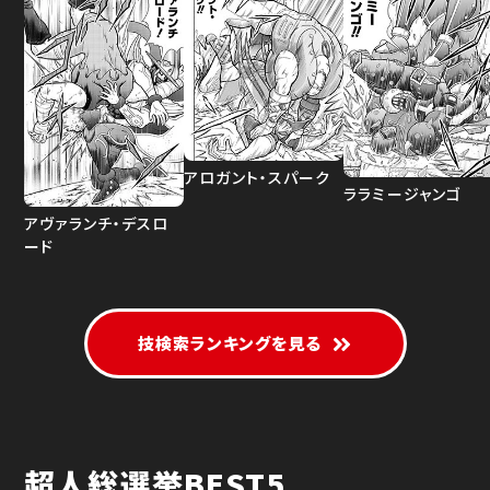
アロガント・スパーク
ララミージャンゴ
アヴァランチ・デスロ
ード
技検索ランキングを見る
超人総選挙BEST5