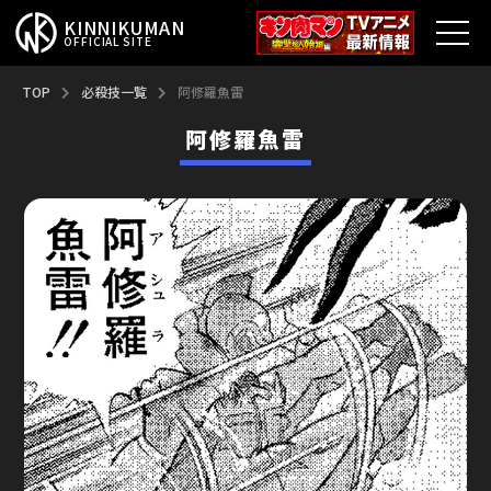
KINNIKUMAN
OFFICIAL SITE
TOP
TOP
必殺技一覧
阿修羅魚雷
阿修羅魚雷
キン肉マンとは？
最新情報
アニメ
コミックス
特集
超人総選挙
新超人募集