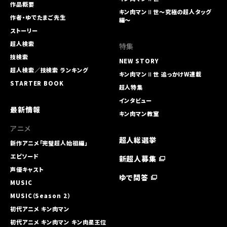
作品概要
キン肉マンⅡ世～究極の超人タッグ
作者・ゆでたまご先生
編～
ストーリー
超人検索
特集
技検索
NEW STORY
超人検索／技検索 ランキング
キン肉マンⅡ世 追っかけW連載
STARTER BOOK
超人特集
インタビュー
最新情報
キン肉マン教室
アニメ
超人総選挙
新作アニメ「完璧超人始祖編」
エピソード
新超人募集
声優キャスト
ゆで問答
MUSIC
MUSIC（Season 2）
初代アニメ キン⾁マン
初代アニメ キン⾁マン キン⾁星王位