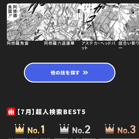
阿修羅魚雷
阿修羅六道蓮華
アステカ・ヘッドバ
居合い斬
ット
ー
他の技を探す
【7月】超人検索BEST5