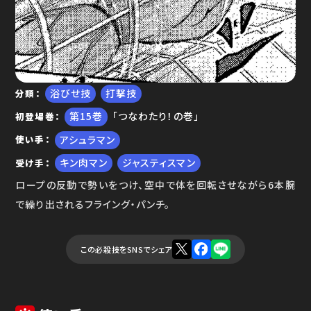
ゆで問答
浴びせ技
打撃技
分類
15
「つなわたり！の巻」
初登場巻
アシュラマン
使い手
キン肉マン
ジャスティスマン
受け手
ロープの反動で勢いをつけ、空中で体を回転させながら6本腕
で繰り出されるフライング・パンチ。
この必殺技をSNSでシェア