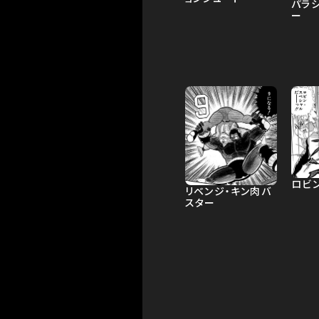
パラ
ー
ロビ
リベンジ・キン肉バ
スター