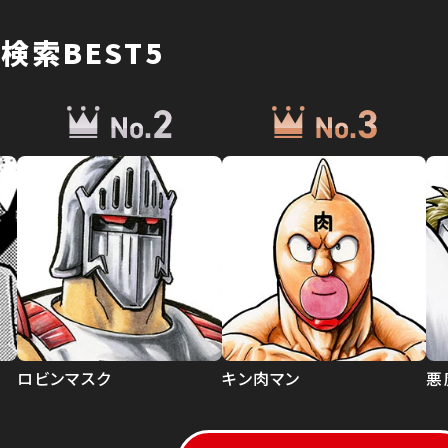
検索BEST5
ロビンマスク
キン肉マン
悪