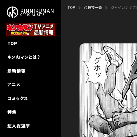
TOP
必殺技一覧
ジャイガンテグ
KINNIKUMAN
OFFICIAL SITE
作品概要
新作アニメ「完璧超人始祖編」
新刊
NEW STORY
TOP
作者・ゆでたまご先生
エピソード
キン肉マン
キン肉マンⅡ世 追っかけW連載
キン肉マンとは？
ストーリー
声優キャスト
キン肉マンII世
超人特集
最新情報
超人検索
MUSIC
キン肉マンII世 究極の超人タッグ
インタビュー
アニメ
MUSIC（Season 2）
その他
キン肉マン教室
コミックス
初代アニメ キン⾁マン
特集
初代アニメ キン⾁マン キン⾁星
技検索
超人総選挙