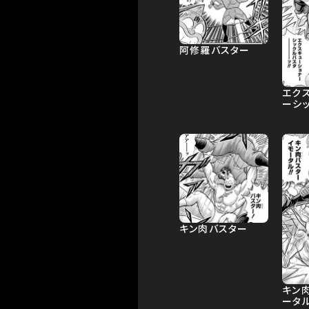
阿修羅バスター
エク
ーシ
キン肉バスター
キン
ータ