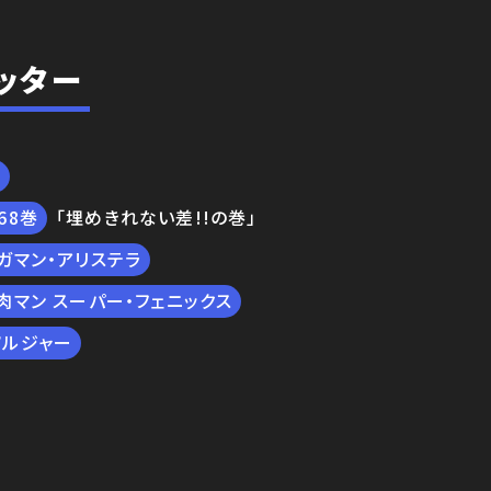
ッター
技
68
「埋めきれない差!!の巻」
ガマン・アリステラ
肉マン スーパー・フェニックス
ソルジャー