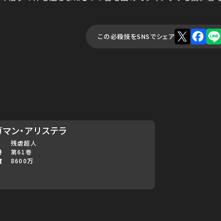
この必殺技をSNSでシェア
ガマン・アリステラ
残虐超人
巻
第61巻
度
8600万