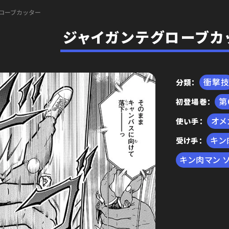
ローブカッター
ジャイガンテグローブカ
衝撃
分類
初登場巻
編
オメ
使い手
キン
受け手
キン肉マン 
王位争奪編