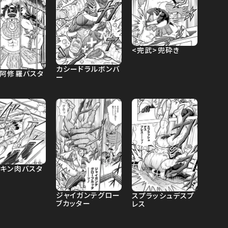
<完武>兜砕き
カシードラルボンバ
・阿修羅バスタ
ー
ドキン肉バスタ
ジャイガンテグロー
スプラッシュデスプ
ブカッター
レス