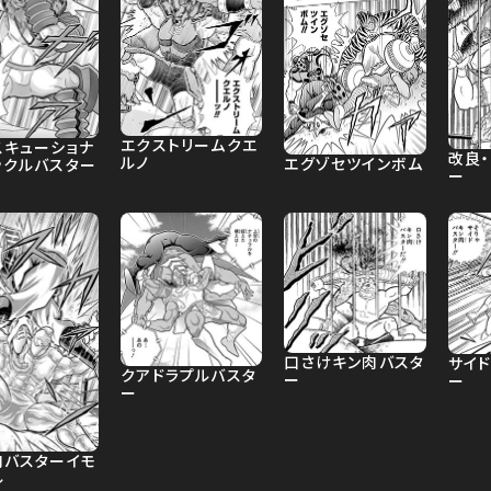
エクストリームクエ
スキューショナ
改良
ルノ
エグゾセツインボム
ックルバスター
ー
口さけキン肉バスタ
サイ
クアドラプルバスタ
ー
ー
ー
肉バスターイモ
ル