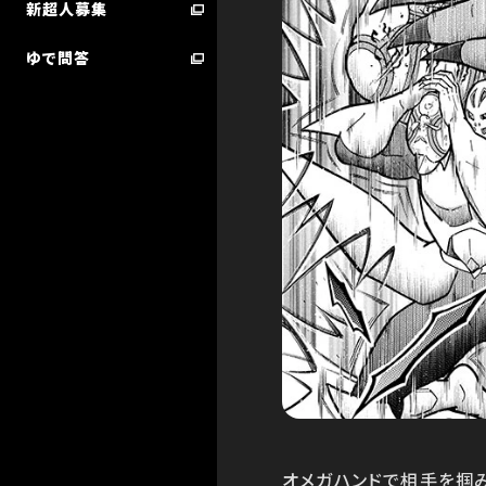
新超人募集
ゆで問答
超人検索／技検索 ランキング
STARTER BOOK
オメガハンドで相手を掴