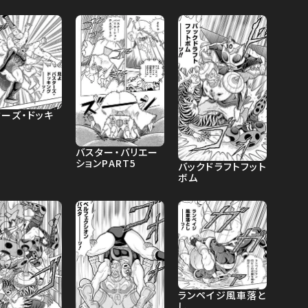
ーズ・ドッキ
バスター・バリエー
ションPART5
バックドラフトフット
ボム
ランペイジ風車落と
し