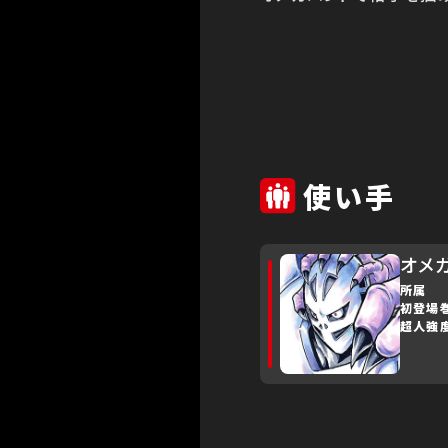
使い手
オメ
所属
初登場
超人強