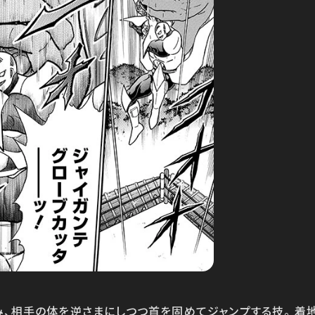
み、相手の体を逆さまにしつつ首を固めてジャンプする技。 着