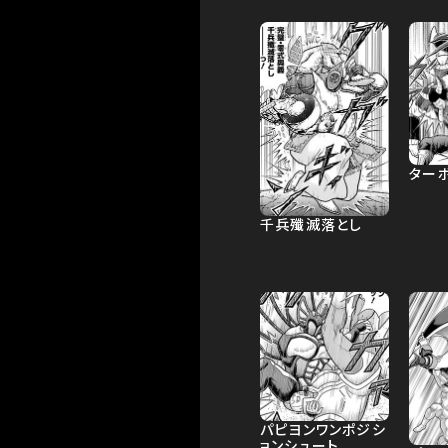
ター
千兵殲滅落とし
パピヨンワンポジシ
ョンシュート