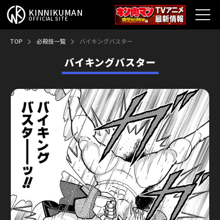
KINNIKUMAN
OFFICIAL SITE
TOP
TOP
必殺技一覧
バイキングバスター
バイキングバスター
キン肉マンとは？
最新情報
アニメ
コミックス
特集
超人総選挙
新超人募集