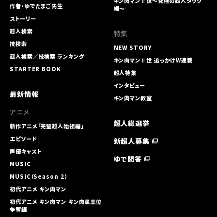
キン肉マンⅡ世～究極の超人タッグ
作者・ゆでたまご先生
編～
ストーリー
超人検索
特集
技検索
NEW STORY
超人検索／技検索 ランキング
キン肉マンⅡ世 追っかけW連載
STARTER BOOK
超人特集
インタビュー
最新情報
キン肉マン教室
アニメ
超人総選挙
新作アニメ「完璧超人始祖編」
エピソード
新超人募集
声優キャスト
ゆで問答
MUSIC
MUSIC（Season 2）
初代アニメ キン⾁マン
初代アニメ キン⾁マン キン⾁星王位
争奪編