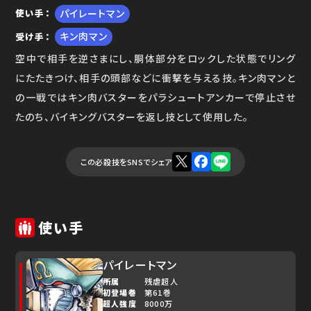
パイレートマン
使い手
キン肉マン
受け手
空中で相手を逆さまにし、胴体部分をロックした状態でリング
にたたきつけ、相手の頭部などに衝撃を与える技。キン肉マンと
の一戦ではキン肉バスターをパラシュートアンカーで停止させ
たのち、バイキングバスターを返し技として使用した。
この必殺技をSNSでシェア
使い手
パイレートマン
所属
残虐超人
初登場巻
第61巻
超人強度
8000万