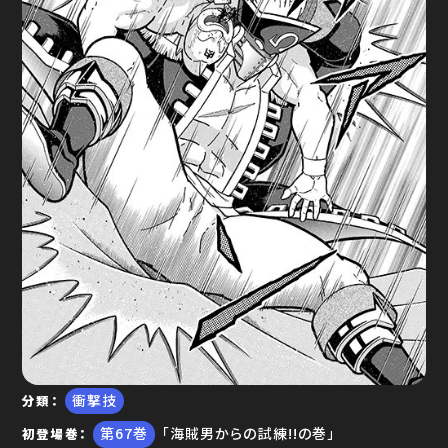
ゆで問答
衝撃技
分類
67
「海賊男からの試練!!の巻」
初登場巻