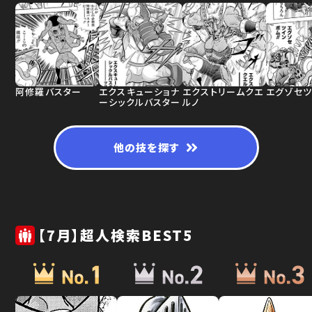
阿修羅バスター
エクスキューショナ
エクストリームクエ
エグゾセツ
ーシックルバスター
ルノ
他の技を探す
【7月】超人検索BEST5